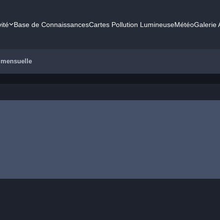
vité
Base de Connaissances
Cartes Pollution Lumineuse
Météo
Galerie
 mensuelle