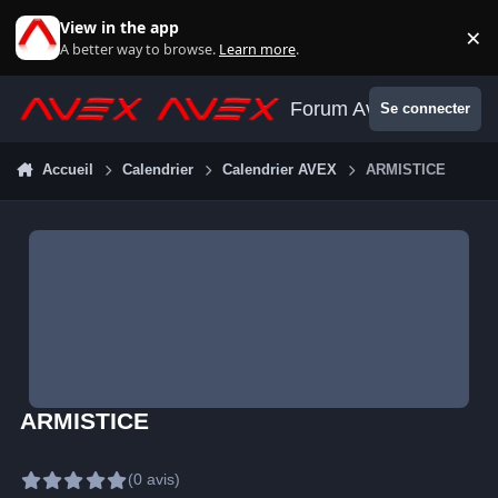
Aller au contenu
View in the app
×
Di
A better way to browse.
Learn more
.
Forum Avex
Se connecter
Accueil
Calendrier
Calendrier AVEX
ARMISTICE
ARMISTICE
(0 avis)