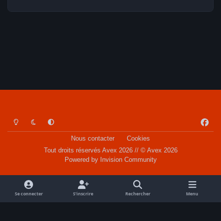
Light Mode
Dark Mode
System Preference
f
a
Nous contacter
Cookies
c
Tout droits réservés Avex 2026 // © Avex 2026
e
Powered by
Invision Community
b
o
o
Se connecter
S’inscrire
Rechercher
Menu
k