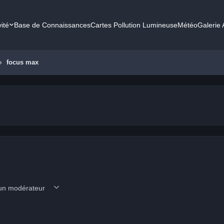
vité
Base de Connaissances
Cartes Pollution Lumineuse
Météo
Galerie
focus max