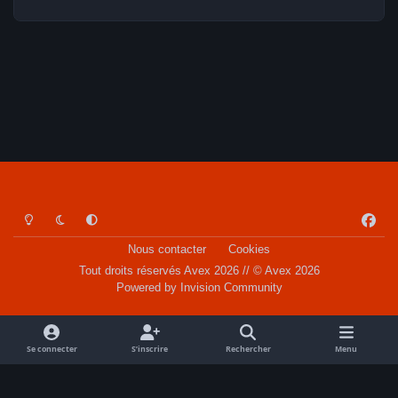
Light Mode
Dark Mode
System Preference
f
a
Nous contacter
Cookies
c
Tout droits réservés Avex 2026 // © Avex 2026
e
Powered by
Invision Community
b
o
o
Se connecter
S’inscrire
Rechercher
Menu
k