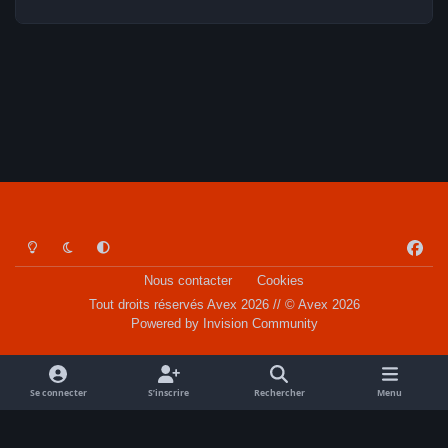
Light Mode
Dark Mode
System Preference
f
a
Nous contacter
Cookies
c
Tout droits réservés Avex 2026 // © Avex 2026
e
Powered by
Invision Community
b
o
o
Se connecter
S’inscrire
Rechercher
Menu
k