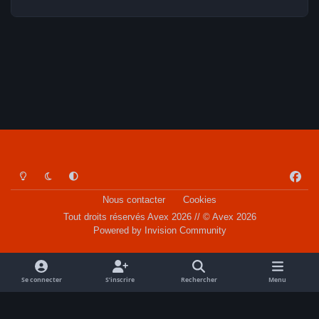
Light Mode
Dark Mode
System Preference
f
a
Nous contacter
Cookies
c
Tout droits réservés Avex 2026 // © Avex 2026
e
Powered by
Invision Community
b
o
o
Se connecter
S’inscrire
Rechercher
Menu
k