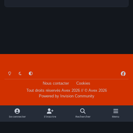
Light Mode
Dark Mode
System Preference
f
a
Nous contacter
Cookies
c
Tout droits réservés Avex 2026 // © Avex 2026
e
Powered by
Invision Community
b
o
o
Se connecter
S’inscrire
Rechercher
Menu
k