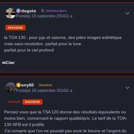
Author stats
frédogoto
Administrators
Posté(e)
18 septembre 2014
11 a
AVEXIENS
la TOA 130 : pour juju et saturne, des jolies images esthétique
mais sans resolution. parfait pour la lune.
parfait pour le ciel profond
Citer
Author stats
thierry60
Avexiens
Posté(e)
18 septembre 2014
11 a
AUTEUR
AVEXIENS
Pensez vous que la TSA 120 donne des résultats équivalents ou
moins bien, concernant le rapport qualité/prix. Le tarif de la TOA-
130 NFB est il justifié.
J'ai compris que l'on ne pouvait pas avoir le beurre et l'argent du