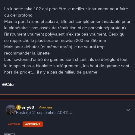
La lunette taka 102 est peut être le meilleur instrument pour faire
du ciel profond
Mais a part la lune et solaire, Elle est complètement inadapté pour
le planétaire : pas assez de résolution ni de pouvoir séparateur)
l’instrument vraiment polyvalent n’existe pas vraiment. Ceux qui
se rapproche le plus serai un newton 200 ou 250 mm
Mais pour débuter (et même après) je ne saurai trop
recommander la lunette
Les newtons d’entré de gamme sont chiant : ils se dérèglent tout
le temps et sa « bloblotte » allégrement , les haut de gamme sont
hors de prix et… il n’y a pas de milieu de gamme
Citer
Author stats
thierry60
Avexiens
Posté(e)
11 septembre 2014
11 a
AUTEUR
AVEXIENS
Merci,