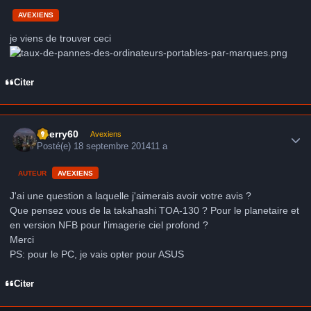
AVEXIENS
je viens de trouver ceci
Citer
Author stats
thierry60
Avexiens
Posté(e)
18 septembre 2014
11 a
AUTEUR
AVEXIENS
J'ai une question a laquelle j'aimerais avoir votre avis ?
Que pensez vous de la takahashi TOA-130 ? Pour le planetaire et
en version NFB pour l'imagerie ciel profond ?
Merci
PS: pour le PC, je vais opter pour ASUS
Citer