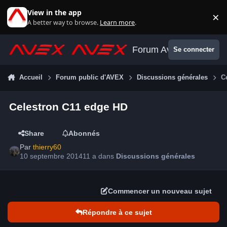
Aller au contenu
View in the app
×
Di
A better way to browse.
Learn more
.
Forum Avex
Se connecter
Accueil
Forum public d'AVEX
Discussions générales
C
Celestron C11 edge HD
Share
Abonnés
Par
thierry60
10 septembre 2014
11 a
dans
Discussions générales
Commencer un nouveau sujet
Répondre à ce sujet