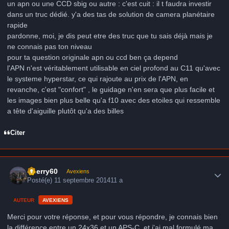
un apn ou une CCD sbig ou autre : c'est cuit : il t faudra investir
dans un truc dédié. y'a des tas de solution de camera planétaire
rapide
pardonne, moi, je dis peut etre des truc que tu sais déjà mais je
ne connais pas ton niveau
pour ta question originale apn ou ccd ben ça depend
l'APN n'est véritablement utilisable en ciel profond au C11 qu'avec
le systeme hyperstar, ce qui rajoute au prix de l'APN, en
revanche, c'est "confort" , le guidage n'en sera que plus facile et
les images bien plus belle qu'a f10 avec des etoiles qui ressemble
a tête d'aiguille plutôt qu'a des billes
Citer
Author stats
thierry60
Avexiens
Posté(e)
11 septembre 2014
11 a
AUTEUR
AVEXIENS
Merci pour votre réponse, et pour vous répondre, je connais bien
la différence entre un 24x36 et un APS-C, et j'ai mal formulé ma