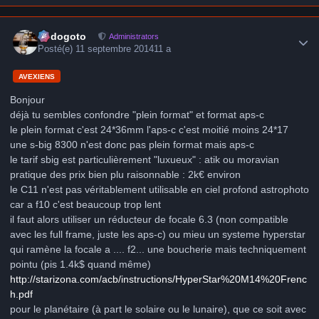
Author stats
frédogoto
Administrators
Posté(e)
11 septembre 2014
11 a
AVEXIENS
Bonjour
déjà tu sembles confondre "plein format" et format aps-c
le plein format c'est 24*36mm l'aps-c c'est moitié moins 24*17
une s-big 8300 n'est donc pas plein format mais aps-c
le tarif sbig est particulièrement "luxueux" : atik ou moravian
pratique des prix bien plu raisonnable : 2k€ environ
le C11 n'est pas véritablement utilisable en ciel profond astrophoto
car a f10 c'est beaucoup trop lent
il faut alors utiliser un réducteur de focale 6.3 (non compatible
avec les full frame, juste les aps-c) ou mieu un systeme hyperstar
qui ramène la focale a .... f2... une boucherie mais techniquement
pointu (pis 1.4k$ quand même)
http://starizona.com/acb/instructions/HyperStar%20M14%20Frenc
h.pdf
pour le planétaire (à part le solaire ou le lunaire), que ce soit avec