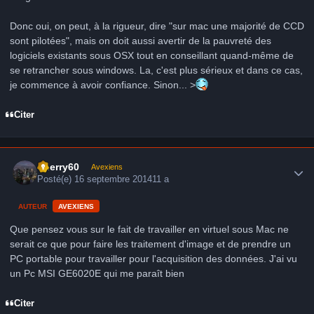
Donc oui, on peut, à la rigueur, dire "sur mac une majorité de CCD
sont pilotées", mais on doit aussi avertir de la pauvreté des
logiciels existants sous OSX tout en conseillant quand-même de
se retrancher sous windows. La, c'est plus sérieux et dans ce cas,
je commence à avoir confiance. Sinon... >
Citer
Author stats
thierry60
Avexiens
Posté(e)
16 septembre 2014
11 a
AUTEUR
AVEXIENS
Que pensez vous sur le fait de travailler en virtuel sous Mac ne
serait ce que pour faire les traitement d'image et de prendre un
PC portable pour travailler pour l'acquisition des données. J'ai vu
un Pc MSI GE6020E qui me paraît bien
Citer