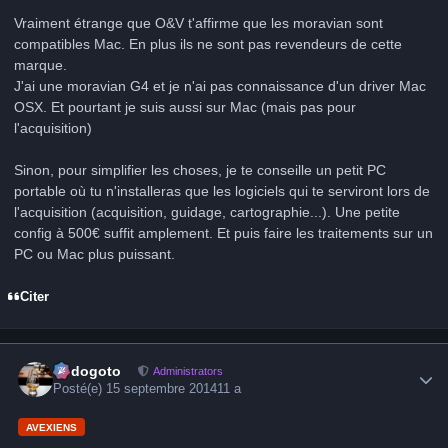
Vraiment étrange que O&V t'affirme que les moravian sont
compatibles Mac. En plus ils ne sont pas revendeurs de cette
marque.
J'ai une moravian G4 et je n'ai pas connaissance d'un driver Mac
OSX. Et pourtant je suis aussi sur Mac (mais pas pour
l'acquisition)
Sinon, pour simplifier les choses, je te conseille un petit PC
portable où tu n'installeras que les logiciels qui te serviront lors de
l'acquisition (acquisition, guidage, cartographie...). Une petite
config à 500€ suffit amplement. Et puis faire les traitements sur un
PC ou Mac plus puissant.
Citer
Author stats
frédogoto
Administrators
Posté(e)
15 septembre 2014
11 a
AVEXIENS