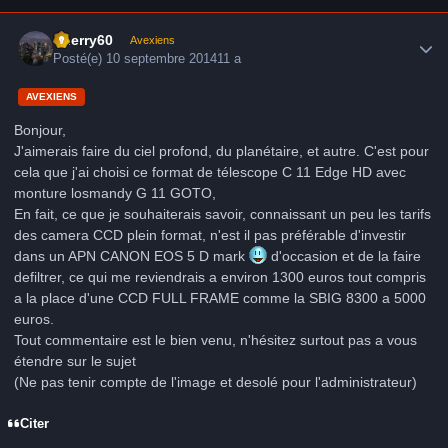
Author stats
thierry60
Avexiens
Posté(e)
10 septembre 2014
11 a
AVEXIENS
Bonjour,
J'aimerais faire du ciel profond, du planétaire, et autre. C'est pour
cela que j'ai choisi ce format de télescope C 11 Edge HD avec
monture losmandy G 11 GOTO,
En fait, ce que je souhaiterais savoir, connaissant un peu les tarifs
des camera CCD plein format, n'est il pas préférable d'investir
dans un APN CANON EOS 5 D mark
d'occasion et de la faire
defiltrer, ce qui me reviendrais a environ 1300 euros tout compris
a la place d'une CCD FULL FRAME comme la SBIG 8300 a 5000
euros.
Tout commentaire est le bien venu, n'hésitez surtout pas a vous
étendre sur le sujet
(Ne pas tenir compte de l'image et desolé pour l'administrateur)
Citer