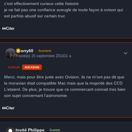
c'est effectivement curieux cette histoire
je ne fait pas une confiance aveugle de toute façon à ovison qui
est parfois abusif sur certain truc
Citer
Author stats
thierry60
Avexiens
Posté(e)
15 septembre 2014
11 a
AUTEUR
AVEXIENS
Merci, mais pour être juste avec Ovision, ils ne m'ont pas dit que
la moravian était compatible Mac mais que la majorité des CCD
L'etaient. De plus, je trouve que ce commercant connait tres bien
son sujet concernant l'astronomie.
Citer
Invité Philippe
Guests