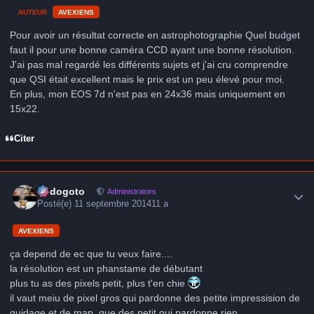
AUTEUR
AVEXIENS
Pour avoir un résultat correcte en astrophotographie Quel budget
faut il pour une bonne caméra CCD ayant une bonne résolution.
J'ai pas mal regardé les différents sujets et j'ai cru comprendre
que QSI était excellent mais le prix est un peu élevé pour moi.
En plus, mon EOS 7d n'est pas en 24x36 mais uniquement en
15x22.
Citer
Author stats
frédogoto
Administrators
Posté(e)
11 septembre 2014
11 a
AVEXIENS
ça depend de ec que tu veux faire....
la résolution est un phanstame de débutant
plus tu as des pixels petit, plus t'en chie
il vaut meiu de pixel gros qui pardonne des petite impressision de
guidage et de map, que des petit qui pardonne rien