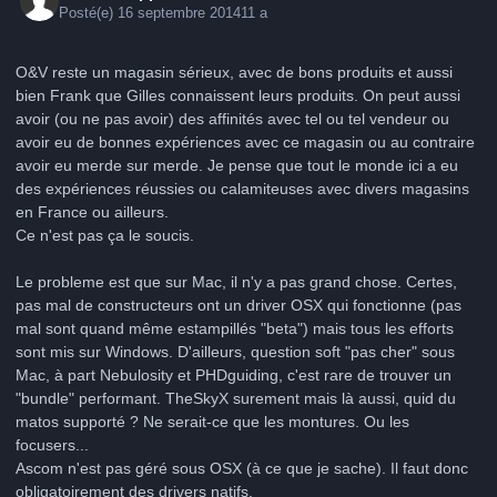
Posté(e)
16 septembre 2014
11 a
O&V reste un magasin sérieux, avec de bons produits et aussi
bien Frank que Gilles connaissent leurs produits. On peut aussi
avoir (ou ne pas avoir) des affinités avec tel ou tel vendeur ou
avoir eu de bonnes expériences avec ce magasin ou au contraire
avoir eu merde sur merde. Je pense que tout le monde ici a eu
des expériences réussies ou calamiteuses avec divers magasins
en France ou ailleurs.
Ce n'est pas ça le soucis.
Le probleme est que sur Mac, il n'y a pas grand chose. Certes,
pas mal de constructeurs ont un driver OSX qui fonctionne (pas
mal sont quand même estampillés "beta") mais tous les efforts
sont mis sur Windows. D'ailleurs, question soft "pas cher" sous
Mac, à part Nebulosity et PHDguiding, c'est rare de trouver un
"bundle" performant. TheSkyX surement mais là aussi, quid du
matos supporté ? Ne serait-ce que les montures. Ou les
focusers...
Ascom n'est pas géré sous OSX (à ce que je sache). Il faut donc
obligatoirement des drivers natifs.