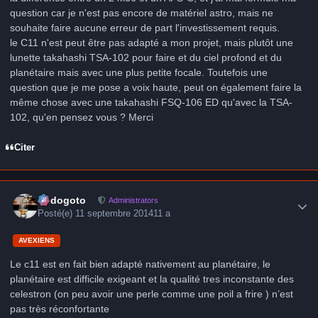
question car je n'est pas encore de matériel astro, mais ne
souhaite faire aucune erreur de part l'investissement requis.
le C11 n'est peut être pas adapté a mon projet, mais plutôt une
lunette takahashi TSA-102 pour faire et du ciel profond et du
planétaire mais avec une plus petite focale. Toutefois une
question que je me pose a voix haute, peut on également faire la
même chose avec une takahashi FSQ-106 ED qu'avec la TSA-
102, qu'en pensez vous ? Merci
Citer
Author stats
frédogoto
Administrators
Posté(e)
11 septembre 2014
11 a
AVEXIENS
Le c11 est en fait bien adapté nativement au planétaire, le
planétaire est difficile exigeant et la qualité tres inconstante des
celestron (on peu avoir une perle comme une poil a frire ) n’est
pas très réconfortante