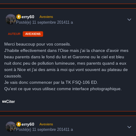
Author stats
thierry60
Avexiens
Posté(e)
11 septembre 2014
11 a
AUTEUR
AVEXIENS
Merci beaucoup pour vos conseils.
J'habite effectivement dans l'Oise mais j'ai la chance d'avoir mes
beau parents dans le fond du lot et Garonne ou le ciel est bleu
nuit donc peu de pollution lumineuse, mes parents quand a eux
sont à Nice et j'ai des amis à moi qui vont souvent au plateau de
caussols.
Je vais donc commencer par la TK FSQ-106 ED.
Qu'est ce que vous utilisez comme interface photographique.
Citer
Author stats
thierry60
Avexiens
Posté(e)
11 septembre 2014
11 a