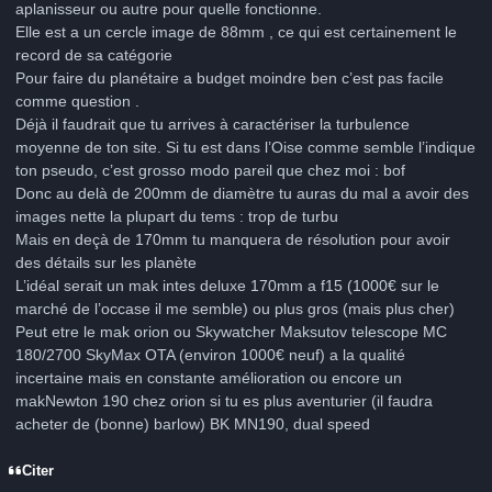
aplanisseur ou autre pour quelle fonctionne.
Elle est a un cercle image de 88mm , ce qui est certainement le
record de sa catégorie
Pour faire du planétaire a budget moindre ben c’est pas facile
comme question .
Déjà il faudrait que tu arrives à caractériser la turbulence
moyenne de ton site. Si tu est dans l’Oise comme semble l’indique
ton pseudo, c’est grosso modo pareil que chez moi : bof
Donc au delà de 200mm de diamètre tu auras du mal a avoir des
images nette la plupart du tems : trop de turbu
Mais en deçà de 170mm tu manquera de résolution pour avoir
des détails sur les planète
L’idéal serait un mak intes deluxe 170mm a f15 (1000€ sur le
marché de l’occase il me semble) ou plus gros (mais plus cher)
Peut etre le mak orion ou Skywatcher Maksutov telescope MC
180/2700 SkyMax OTA (environ 1000€ neuf) a la qualité
incertaine mais en constante amélioration ou encore un
makNewton 190 chez orion si tu es plus aventurier (il faudra
acheter de (bonne) barlow) BK MN190, dual speed
Citer