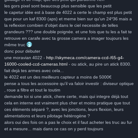
les gors pixel sont beaucoup plus sensible que les petit
le capetur idée est à base de 4022 a certe le champ est plus petit
que pour un kaf 8300 (aps) et meme bien sur qu'un 24*36 mais a
la reflexion combien d'objet dans le ciel necessite de telles
grandeurs ??? une double poignée. et une fois que tu les a fait te
retrouve en carafe avec ta grosse camera a imager toujours les
même truc
donc pour débuter
une moravian 4022 -
http://skymeca.com/camera-ccd-/65-g4-
16000-cooled-ccd-cameras.html
- ou atick, au pire un atick 8300.
fait dejà tes armes avec cela...
le 4022 est un des meilleurs capteur a moins de 5000€
pense a tous les accessoire qu'il va faloir investir : diviseur optique
, roue a filtre et tout le toutim
demande toi si une atick, chere certe, mais qui integre déjà tout
cela en interne est vraiment plus cher et moins pratique que tout
ces éléments séparé ?, avec les jonctions, leurs flexion, leurs
alimentations et leurs pilotage hétérogène ?
alors oui des fois on a pas le choix et il faut acheter les truc au fur
et a mesure... mais dans ce cas on y perd toujours