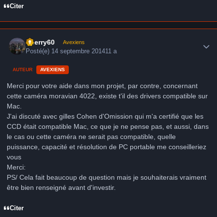
Citer
Author stats
thierry60
Avexiens
Posté(e)
14 septembre 2014
11 a
AUTEUR
AVEXIENS
Merci pour votre aide dans mon projet, par contre, concernant
cette caméra moravian 4022, existe t'il des drivers compatible sur
Mac.
J'ai discuté avec gilles Cohen d'Omission qui m'a certifié que les
CCD était compatible Mac, ce que je ne pense pas, et aussi, dans
le cas ou cette caméra ne serait pas compatible, quelle
puissance, capacité et résolution de PC portable me conseilleriez
vous
Merci:
PS/ Cela fait beaucoup de question mais je souhaiterais vraiment
être bien renseigné avant d'investir.
Citer