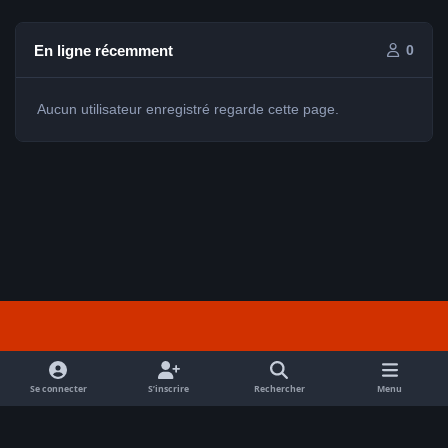
En ligne récemment
0
Aucun utilisateur enregistré regarde cette page.
Light Mode
Dark Mode
System Preference
f
a
Se connecter
S’inscrire
Rechercher
Menu
Nous contacter
Cookies
c
Tout droits réservés Avex 2026 // © Avex 2026
e
Powered by
Invision Community