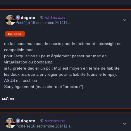
Author stats
frédogoto
Administrators
Posté(e)
16 septembre 2014
11 a
AVEXIENS
en fait sous mac pas de soucis pour le traitement : pixinsight est
compatible mac
pour l’acquisition tu peux également passer par mac en
virtualisation ou bootcamp
si tu préfère dédier un pc : MSI est moyen en terme de fiabilité
les deux marque a privilégier pour la fiabilité (dans le temps):
ASUS et Toschiba
Sony également (mais chero et "precieux")
Citer
Author stats
frédogoto
Administrators
Posté(e)
16 septembre 2014
11 a