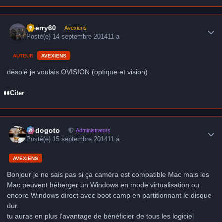
Author stats
thierry60
Avexiens
Posté(e)
14 septembre 2014
11 a
AUTEUR
AVEXIENS
désolé je voulais OVISION (optique et vision)
Citer
Author stats
frédogoto
Administrators
Posté(e)
15 septembre 2014
11 a
AVEXIENS
Bonjour je ne sais pas si ça caméra est compatible Mac mais les
Mac peuvent héberger un Windows en mode virtualisation.ou
encore Windows direct avec boot camp en partitionnant le disque
dur.
tu auras en plus l'avantage de bénéficier de tous les logiciel