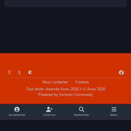
Light Mode
Dark Mode
System Preference
f
a
Nous contacter
Cookies
c
Tout droits réservés Avex 2026 // © Avex 2026
e
Powered by
Invision Community
b
o
o
Se connecter
S’inscrire
Rechercher
Menu
k