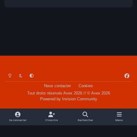
Light Mode
Dark Mode
System Preference
f
a
Nous contacter
Cookies
c
Tout droits réservés Avex 2026 // © Avex 2026
e
Powered by
Invision Community
b
o
o
Se connecter
S’inscrire
Rechercher
Menu
k