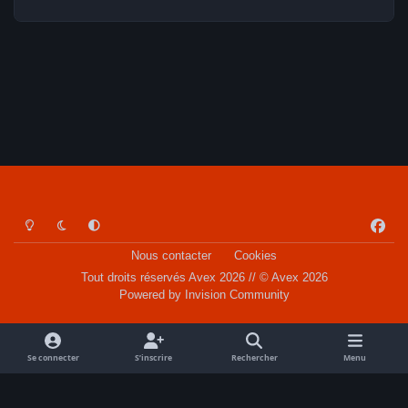
Light Mode
Dark Mode
System Preference
f
a
Nous contacter
Cookies
c
Tout droits réservés Avex 2026 // © Avex 2026
e
Powered by
Invision Community
b
o
o
Se connecter
S’inscrire
Rechercher
Menu
k