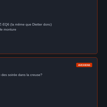
e AZ-EQ6 (la même que Dietter donc)
lle monture
AVEXIENS
té des soirée dans la creuse?