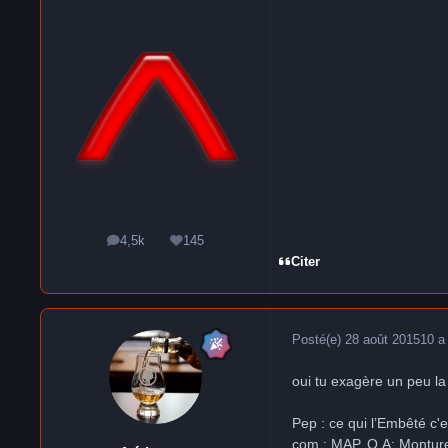
4,5k
145
messages
Réputation
Citer
Posté(e)
28 août 2015
10 a
oui tu exagère un peu la
Pep : ce qui l’Embêté c'
com : MAP, O.A; Monture 