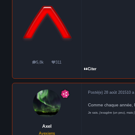
5,8k
311
messages
Réputation
Citer
Posté(e)
28 août 2015
10 a
Comme chaque année, F
Je sais, j'exagère (un peu), mais j'
Axel
Avexiens