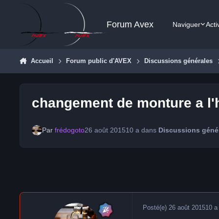
Aller au contenu
Forum Avex
Naviguer
Acti
Accueil
Forum public d'AVEX
Discussions générales
changement de monture a l'
Par
frédogoto
26 août 2015
10 a
dans
Discussions géné
Posté(e)
26 août 2015
10 a