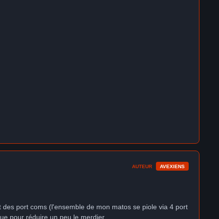
AUTEUR
AVEXIENS
ant des port coms (l'ensemble de mon matos se piole via 4 port
ue pour réduire un peu le merdier