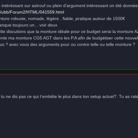
es intéréssant sur astrouf ou plein d'argument intéressant on été donnée
om/ubb/Forum2/HTML/041559.html
monture robuste, nomade, légère , fiable, pratique autour de 1500€
manque toujours un... voir deux
 cette discutions que la monture idéale pour ce budget serai la montur
vente ma monture CG5 AGT dans les P.A afin de budgétiser cette nouve
us ? avec vous des arguments pour ou contre telle ou telle monture ?
s tu ne dis pas ce qui t'embête le plus dans ton setup actuel?. Tu as ra