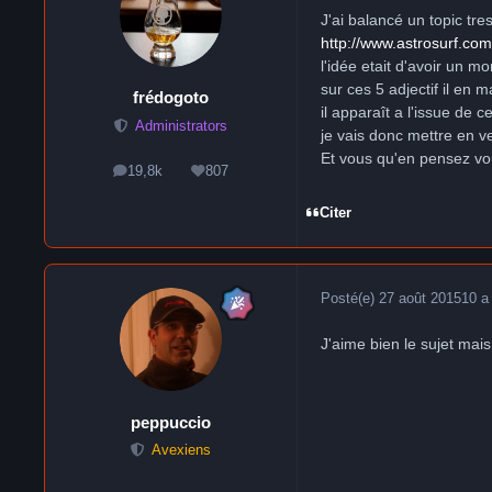
J'ai balancé un topic tr
http://www.astrosurf.c
l'idée etait d'avoir un 
sur ces 5 adjectif il en 
frédogoto
il apparaît a l'issue de
Administrators
je vais donc mettre en 
Et vous qu'en pensez vo
19,8k
807
messages
Réputation
Citer
Posté(e)
27 août 2015
10 a
J'aime bien le sujet mai
peppuccio
Avexiens