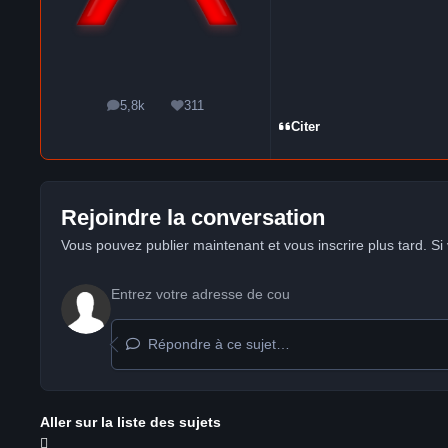
5,8k
311
messages
Réputation
Citer
Rejoindre la conversation
Vous pouvez publier maintenant et vous inscrire plus tard. S
Répondre à ce sujet…
Aller sur la liste des sujets