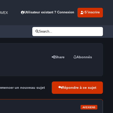
 AVEX
Utilisateur existant ? Connexion
S’inscrire
Search...
Share
Abonnés
mencer un nouveau sujet
Répondre à ce sujet
AVEXIENS