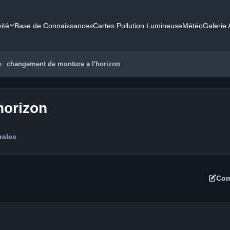
vité
Base de Connaissances
Cartes Pollution Lumineuse
Météo
Galerie
changement de monture a l'horizon
horizon
rales
Com