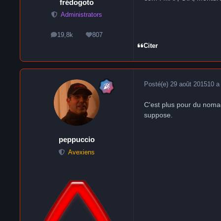
frédogoto
Administrators
19,8k
807
messages
Réputation
Citer
Posté(e)
29 août 2015
10 a
C'est plus pour du nomad
suppose.
peppuccio
Avexiens