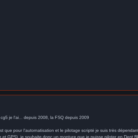
 cg5 je l'ai... depuis 2008, la FSQ depuis 2009
est que pour l'automatisation et le pilotage scripté je suis très dépend
et GPS). je souhaite donc un monture que je puisse piloter en Dent Bl