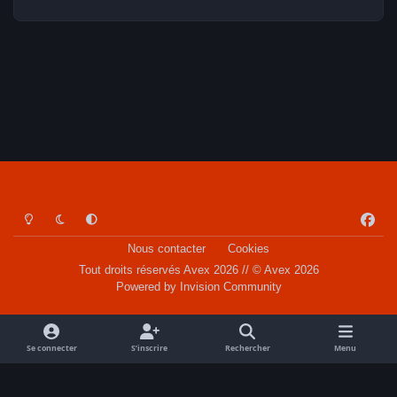
Light Mode
Dark Mode
System Preference
f
a
Nous contacter
Cookies
c
Tout droits réservés Avex 2026 // © Avex 2026
e
Powered by
Invision Community
b
o
o
Se connecter
S’inscrire
Rechercher
Menu
k