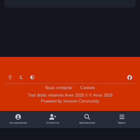
Light Mode
Dark Mode
System Preference
f
a
Nous contacter
Cookies
c
Tout droits réservés Avex 2026 // © Avex 2026
e
Powered by
Invision Community
b
o
o
Se connecter
S’inscrire
Rechercher
Menu
k