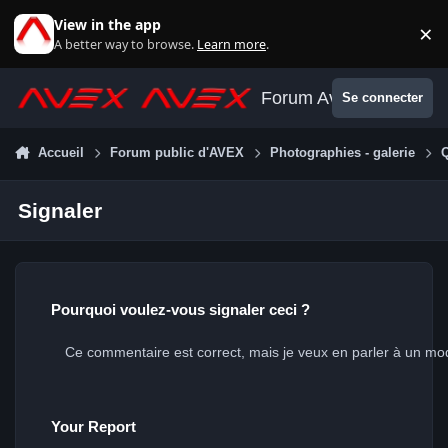
Aller au contenu
View in the app
×
Di
A better way to browse.
Learn more
.
Forum Avex
Se connecter
Accueil
Forum public d'AVEX
Photographies - galerie
Q
Signaler
Pourquoi voulez-vous signaler ceci ?
Your Report