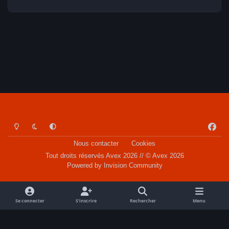
Light Mode
Dark Mode
System Preference
f
a
Nous contacter
Cookies
c
Tout droits réservés Avex 2026 // © Avex 2026
e
Powered by
Invision Community
b
o
o
Se connecter
S’inscrire
Rechercher
Menu
k