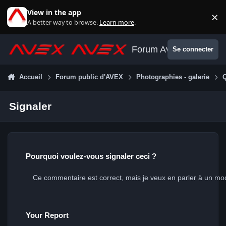
Aller au contenu
View in the app
×
Di
A better way to browse.
Learn more
.
Forum Avex
Se connecter
Accueil
Forum public d'AVEX
Photographies - galerie
Q
Signaler
Pourquoi voulez-vous signaler ceci ?
Your Report