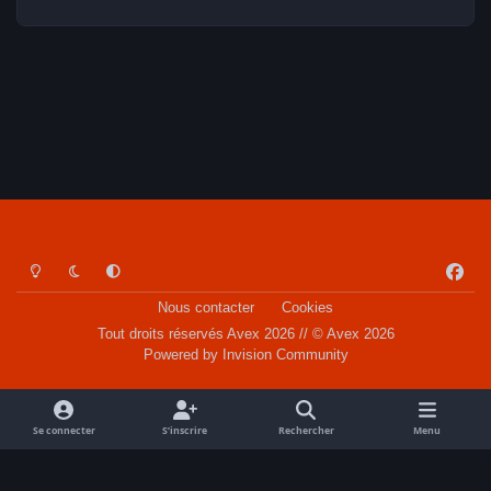
Light Mode
Dark Mode
System Preference
f
a
Nous contacter
Cookies
c
Tout droits réservés Avex 2026 // © Avex 2026
e
Powered by
Invision Community
b
o
o
Se connecter
S’inscrire
Rechercher
Menu
k