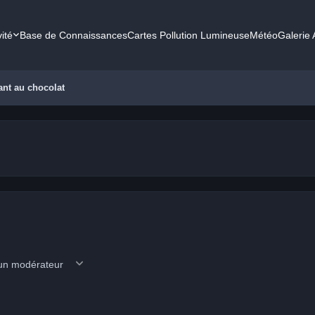
vité
Base de Connaissances
Cartes Pollution Lumineuse
Météo
Galerie
ant au chocolat