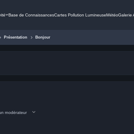
vité
Base de Connaissances
Cartes Pollution Lumineuse
Météo
Galerie
Présentation
Bonjour