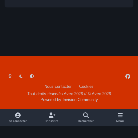
Light Mode
Dark Mode
System Preference
f
a
Nous contacter
Cookies
c
Tout droits réservés Avex 2026 // © Avex 2026
e
Powered by
Invision Community
b
o
o
Se connecter
S’inscrire
Rechercher
Menu
k