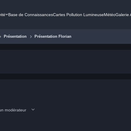
vité
Base de Connaissances
Cartes Pollution Lumineuse
Météo
Galerie
Présentation
Présentation Florian