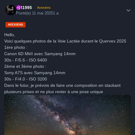
Author stats
LM1995
Avexiens
Posté(e)
11 mai 2025
1 a
AVEXIENS
Hello,
Voici quelques photos de la Voie Lactée durant le Quervex 2025
1ère photo
:
Canon 6D MkII avec Samyang 14mm
30s - F/5.6 - ISO 6400
2ème et 3ème photo
:
Sony A7S avec Samyang 14mm
30s - F/4.0 - ISO 3200
Dans le futur, je prévois de faire une composition en stackant
plusieurs prises et ne plus rester à une pose unique