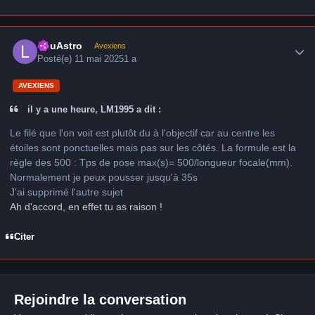
Author stats
LduAstro
Avexiens
Posté(e)
11 mai 2025
1 a
AVEXIENS
il y a une heure, LM1995 a dit :
Le filé que l'on voit est plutôt du à l'objectif car au centre les
étoiles sont ponctuelles mais pas sur les côtés. La formule est la
règle des 500 : Tps de pose max(s)= 500/longueur focale(mm).
Normalement je peux pousser jusqu'à 35s
J'ai supprimé l'autre sujet
Ah d'accord, en effet tu as raison !
Citer
Rejoindre la conversation