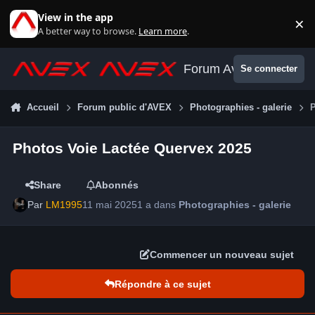
Aller au contenu
View in the app
×
Di
A better way to browse.
Learn more
.
Forum Avex
Se connecter
Accueil
Forum public d'AVEX
Photographies - galerie
Photos Voie Lactée Quervex 2025
Share
Abonnés
Par
LM1995
11 mai 2025
1 a
dans
Photographies - galerie
Commencer un nouveau sujet
Répondre à ce sujet