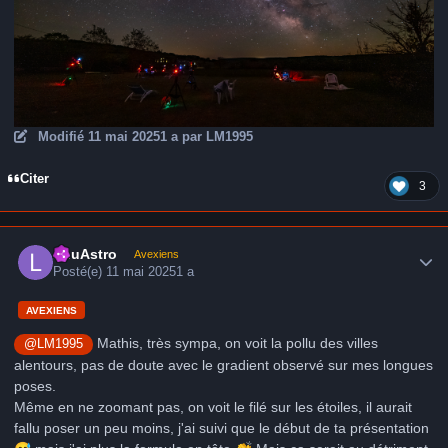
Modifié
11 mai 2025
1 a
par LM1995
Citer
3
Author stats
LduAstro
Avexiens
Posté(e)
11 mai 2025
1 a
AVEXIENS
Mathis, très sympa, on voit la pollu des villes
@LM1995
alentours, pas de doute avec le gradient observé sur mes longues
poses.
Même en ne zoomant pas, on voit le filé sur les étoiles, il aurait
fallu poser un peu moins, j'ai suivi que le début de ta présentation