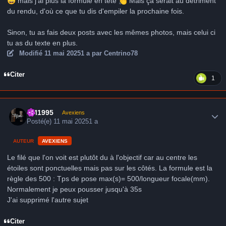
😅
mais j'ai plus la formule en tête
👏
Mais ça serait au détriment
du rendu, d'où ce que tu dis d'empiler la prochaine fois.
Sinon, tu as fais deux posts avec les mêmes photos, mais celui ci
tu as du texte en plus.
Modifié
11 mai 2025
1 a
par Centrino78
Citer
1
Author stats
LM1995
Avexiens
Posté(e)
11 mai 2025
1 a
AUTEUR
AVEXIENS
Le filé que l'on voit est plutôt du à l'objectif car au centre les
étoiles sont ponctuelles mais pas sur les côtés. La formule est la
règle des 500 : Tps de pose max(s)= 500/longueur focale(mm).
Normalement je peux pousser jusqu'à 35s
J'ai supprimé l'autre sujet
Citer