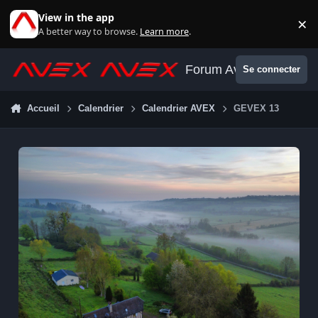
Aller au contenu
View in the app
×
Di
A better way to browse.
Learn more
.
Forum Avex
Se connecter
Accueil
Calendrier
Calendrier AVEX
GEVEX 13