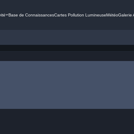
vité
Base de Connaissances
Cartes Pollution Lumineuse
Météo
Galerie