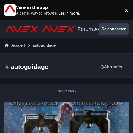
Aller au contenu
View in the app
×
Di
A better way to browse.
Learn more
.
Forum Avex
Se connecter
Accueil
autoguidage
#
autoguidage
Abonnés
TRIER PAR
guidage