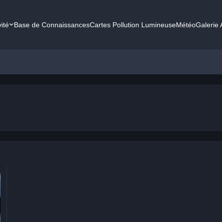
vité
Base de Connaissances
Cartes Pollution Lumineuse
Météo
Galerie