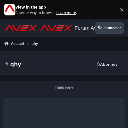
Aller au contenu
View in the app
×
Di
A better way to browse.
Learn more
.
Forum Avex
Se connecter
Accueil
qhy
#
qhy
Abonnés
TRIER PAR
Viseur Polaire Polemaster QHYCCD - 230 euros