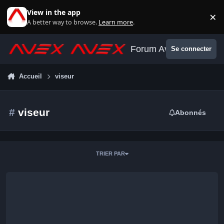
Aller au contenu
View in the app
×
Di
A better way to browse.
Learn more
.
Forum Avex
Se connecter
Accueil
viseur
#
viseur
Abonnés
TRIER PAR
Viseur Polaire Polemaster QHYCCD - 230 euros