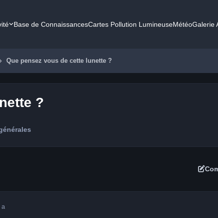
vité
Base de Connaissances
Cartes Pollution Lumineuse
Météo
Galerie
Que pensez vous de cette lunette ?
nette ?
générales
Com
 a