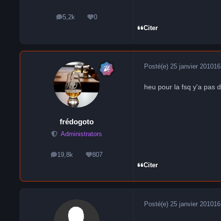
5,2k
0
messages
Réputation
Citer
Posté(e)
25 janvier 2010
16
heu pour la fsq y'a pas 
frédogoto
Administrators
19,8k
807
messages
Réputation
Citer
Posté(e)
25 janvier 2010
16