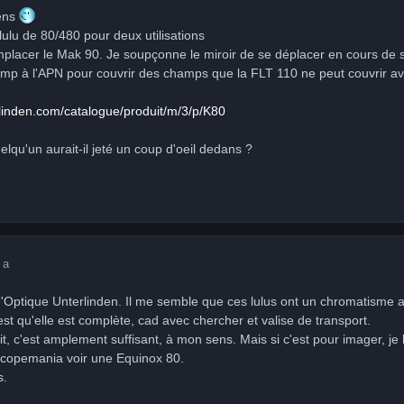
iens
lulu de 80/480 pour deux utilisations
mplacer le Mak 90. Je soupçonne le miroir de se déplacer en cours de 
amp à l'APN pour couvrir des champs que la FLT 110 ne peut couvrir av
rlinden.com/catalogue/produit/m/3/p/K80
qu'un aurait-il jeté un coup d'oeil dedans ?
 a
'Optique Unterlinden. Il me semble que ces lulus ont un chromatisme a
est qu'elle est complète, cad avec chercher et valise de transport.
ivit, c'est amplement suffisant, à mon sens. Mais si c'est pour imager, 
copemania voir une Equinox 80.
s.