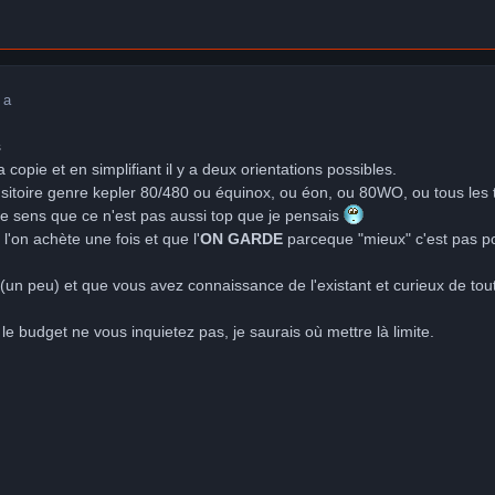
 a
s
ma copie et en simplifiant il y a deux orientations possibles.
nsitoire genre kepler 80/480 ou équinox, ou éon, ou 80WO, ou tous les
e sens que ce n'est pas aussi top que je pensais
l'on achète une fois et que l'
ON GARDE
parceque "mieux" c'est pas po
n peu) et que vous avez connaissance de l'existant et curieux de tout, 
e budget ne vous inquietez pas, je saurais où mettre là limite.