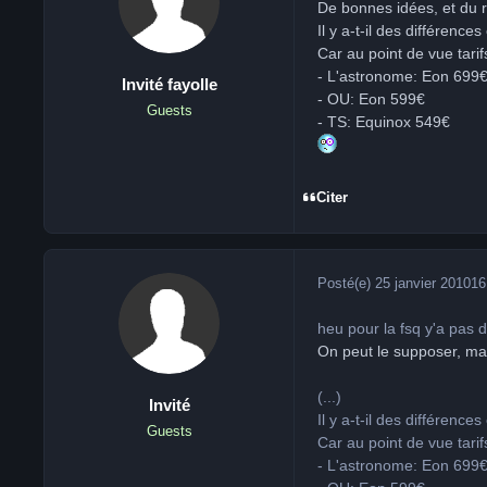
De bonnes idées, et du 
Il y a-t-il des différen
Car au point de vue tarifs
- L'astronome: Eon 699
Invité fayolle
- OU: Eon 599€
Guests
- TS: Equinox 549€
Citer
Posté(e)
25 janvier 2010
16
heu pour la fsq y'a pas 
On peut le supposer, mais
(...)
Invité
Il y a-t-il des différen
Guests
Car au point de vue tarifs
- L'astronome: Eon 699