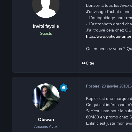
Bonsoir à tous les Avex
J'envisage l'achat d'une 
- L'autoguidage pour re
- L'astrophoto grand ch
Invité fayolle
J'ai trouvé cela chez OU
Guests
http://www.optique-unte
Qu'en pensez vous ? Quel
Citer
Posté(e)
23 janvier 2010
16
Kepler est une marque d
Ce qui est intéressant c'
Si c'est juste pour le su
80/480 en promo chez S
Obiwan
Enfin c'est juste mon avi
Anciens Avex