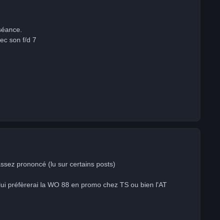
séance.
ec son f/d 7
ssez prononcé (lu sur certains posts)
je lui préfèrerai la WO 88 en promo chez TS ou bien l'AT