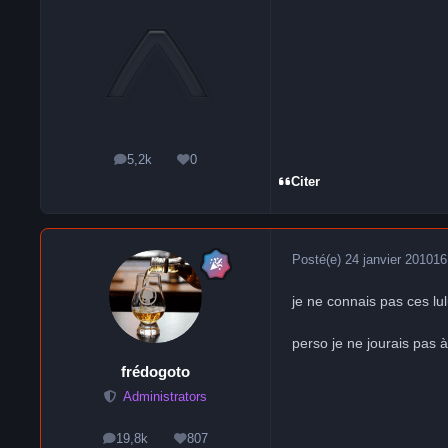
5,2k
0
messages
Réputation
Citer
Posté(e)
24 janvier 2010
16
je ne connais pas ces lul
perso je ne jourais pas 
frédogoto
Administrators
19,8k
807
messages
Réputation