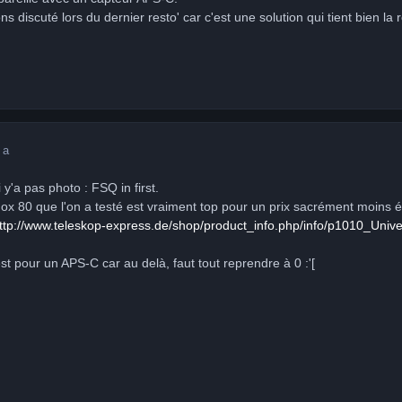
ns discuté lors du dernier resto' car c'est une solution qui tient bien l
 a
y'a pas photo : FSQ in first.
ox 80 que l'on a testé est vraiment top pour un prix sacrément moins é
ttp://www.teleskop-express.de/shop/product_info.php/info/p1010_Univer
st pour un APS-C car au delà, faut tout reprendre à 0 :'[