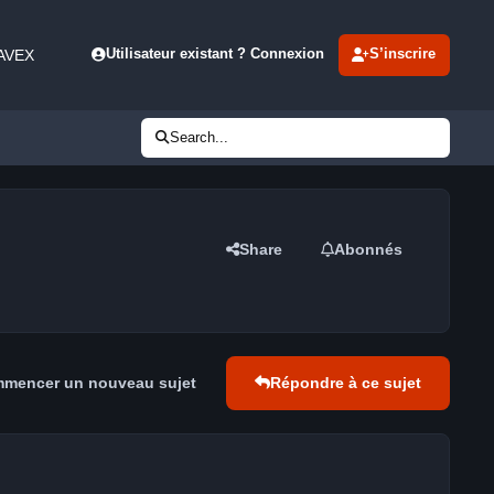
 AVEX
Utilisateur existant ? Connexion
S’inscrire
Search...
Share
Abonnés
mencer un nouveau sujet
Répondre à ce sujet