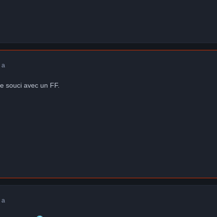
 a
de souci avec un FF.
 a