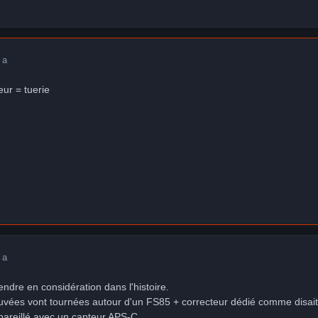
 a
eur = tuerie
 a
endre en considération dans l'histoire.
ouvées vont tournées autour d'un FS85 + correcteur dédié comme disait
pareillé avec un capteur APS-C.