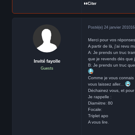
Citer
Posté(e)
24 janvier 2010
16
Merci pour vos réponse
A partir de là, j'ai revu 
A: Je prends un truc tra
que je revends dés que j
Invité fayolle
B: Je prends un truc que 
Guests
Comme je vous connais (u
vous laissez aller...
Déchainez vous, et pour l
Je rappelle :
Diamètre: 80
Focale:
Triplet apo
A vous lire.