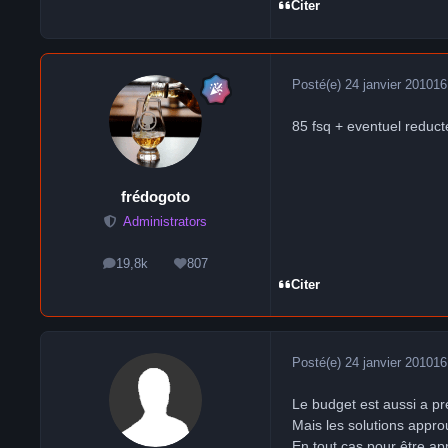
Citer
Posté(e)
24 janvier 2010
16
85 fsq + eventuel reduct
frédogoto
Administrators
19,8k
807
messages
Réputation
Citer
Posté(e)
24 janvier 2010
16
Le budget est aussi a pr
Mais les solutions appr
En tout cas pour être ap