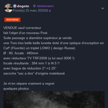
Author stats
frédogoto
Administrators
Posté(e)
25 mars 2010
16 a
AVEXIENS
VENDUE sauf correcteur
fait l'objet d'un nouveau Post
Suite passage a diamètre supérieur je vends
une Tres tres belle belle lunette doté d'une optique d'exception en
Caf² (Fluorite) un triplet LOMO ( design Russe)
Ø : 80, focale : 480mm
avec réducteur TV TRF2008 (a lui seul 300€ !)
focale résultante : 384 mm !! à f4.5 !!
avec bague de réduction 2"->1.25"
sacoche "sac a dos" d'origine matelassé
Je m'en sépare vraiment a regret
quelques photos :