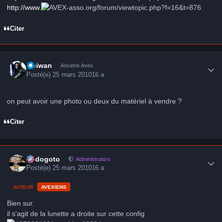
http://www.
-asso.org/forum/viewtopic.php?f=16&t=876
Citer
Author stats
Obiwan
Anciens Avex
Posté(e)
25 mars 2010
16 a
on peut avoir une photo ou deux du matériel à vendre ?
Citer
Author stats
frédogoto
Administrators
Posté(e)
25 mars 2010
16 a
AUTEUR
AVEXIENS
Bien sur.
il s'agit de la lunette a droite sur cette config