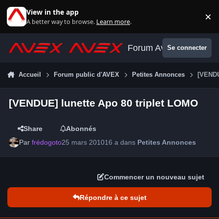
Aller au contenu
View in the app
×
Di
A better way to browse.
Learn more
.
Forum Avex
Se connecter
Accueil
Forum public d'AVEX
Petites Annonces
[VENDU
[VENDUE] lunette Apo 80 triplet LOMO
Share
Abonnés
Par
frédogoto
25 mars 2010
16 a
dans
Petites Annonces
Commencer un nouveau sujet
Répondre à ce sujet