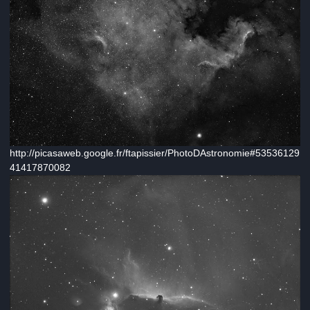
http://picasaweb.google.fr/ftapissier/PhotoDAstronomie#53536129
41417870082