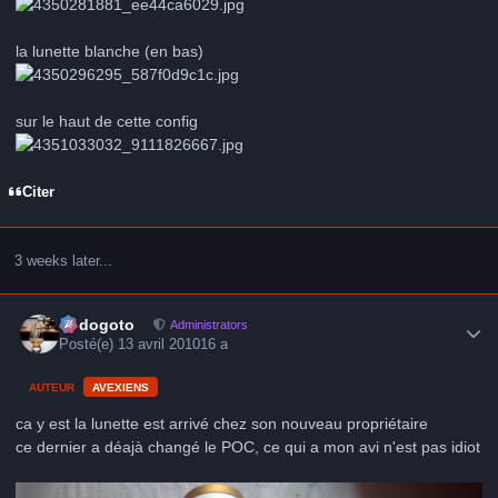
la lunette blanche (en bas)
sur le haut de cette config
Citer
3 weeks later...
Author stats
frédogoto
Administrators
Posté(e)
13 avril 2010
16 a
AUTEUR
AVEXIENS
ca y est la lunette est arrivé chez son nouveau propriétaire
ce dernier a déajà changé le POC, ce qui a mon avi n'est pas idiot