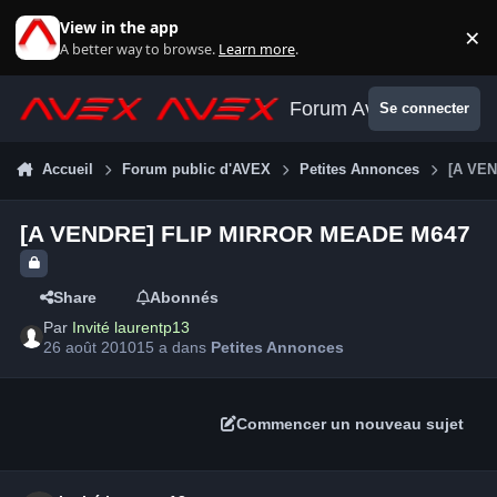
Aller au contenu
View in the app
×
Di
A better way to browse.
Learn more
.
Forum Avex
Se connecter
Accueil
Forum public d'AVEX
Petites Annonces
[A VE
[A VENDRE] FLIP MIRROR MEADE M647
Share
Abonnés
Par
Invité laurentp13
26 août 2010
15 a
dans
Petites Annonces
Commencer un nouveau sujet