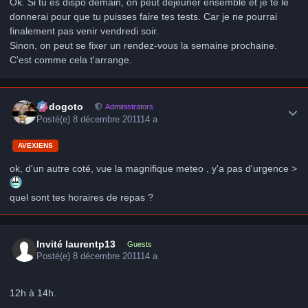
Ok. Si tu es dispo demain, on peut déjeuner ensemble et je te le
donnerai pour que tu puisses faire tes tests. Car je ne pourrai
finalement pas venir vendredi soir.
Sinon, on peut se fixer un rendez-vous la semaine prochaine.
C'est comme cela t'arrange.
Author stats
frédogoto
Administrators
Posté(e)
8 décembre 2011
14 a
AVEXIENS
ok, d'un autre coté, vue la magnifique meteo , y'a pas d'urgence >
quel sont tes horaires de repas ?
Invité laurentp13
Guests
Posté(e)
8 décembre 2011
14 a
12h à 14h.