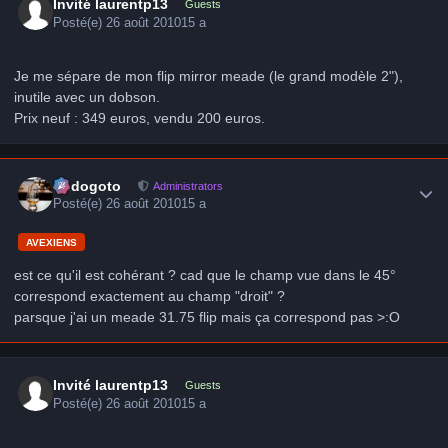
Invité laurentp13
Guests
Posté(e)
26 août 2010
15 a
Je me sépare de mon flip mirror meade (le grand modèle 2"),
inutile avec un dobson.
Prix neuf : 349 euros, vendu 200 euros.
Author stats
frédogoto
Administrators
Posté(e)
26 août 2010
15 a
AVEXIENS
est ce qu'il est cohérant ? cad que le champ vue dans le 45°
correspond exactement au champ "droit" ?
parsque j'ai un meade 31.75 flip mais ça correspond pas >:O
Invité laurentp13
Guests
Posté(e)
26 août 2010
15 a