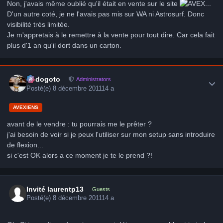
Non, j'avais même oublié qu'il était en vente sur le site
...
D'un autre coté, je ne l'avais pas mis sur WA ni Astrosurf. Donc
visibilité très limitée.
Je m'appretais à le remettre à la vente pour tout dire. Car cela fait
plus d'1 an qu'il dort dans un carton.
Author stats
frédogoto
Administrators
Posté(e)
8 décembre 2011
14 a
AVEXIENS
avant de le vendre : tu pourrais me le prêter ?
j'ai besoin de voir si je peux l'utiliser sur mon setup sans introduire
de flexion...
si c'est OK alors a ce moment je te le prend ?!
Invité laurentp13
Guests
Posté(e)
8 décembre 2011
14 a