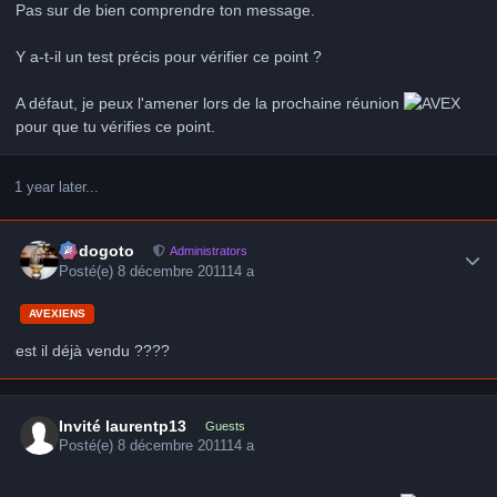
Pas sur de bien comprendre ton message.
Y a-t-il un test précis pour vérifier ce point ?
A défaut, je peux l'amener lors de la prochaine réunion
pour que tu vérifies ce point.
1 year later...
Author stats
frédogoto
Administrators
Posté(e)
8 décembre 2011
14 a
AVEXIENS
est il déjà vendu ????
Invité laurentp13
Guests
Posté(e)
8 décembre 2011
14 a