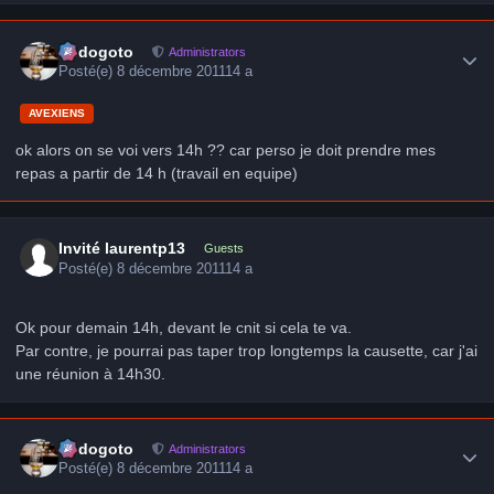
Author stats
frédogoto
Administrators
Posté(e)
8 décembre 2011
14 a
AVEXIENS
ok alors on se voi vers 14h ?? car perso je doit prendre mes
repas a partir de 14 h (travail en equipe)
Invité laurentp13
Guests
Posté(e)
8 décembre 2011
14 a
Ok pour demain 14h, devant le cnit si cela te va.
Par contre, je pourrai pas taper trop longtemps la causette, car j'ai
une réunion à 14h30.
Author stats
frédogoto
Administrators
Posté(e)
8 décembre 2011
14 a