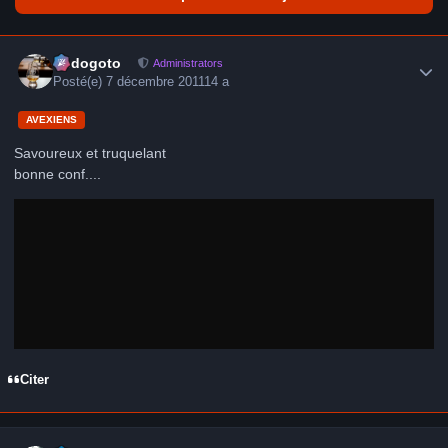
Author stats
frédogoto
Administrators
Posté(e)
7 décembre 2011
14 a
AVEXIENS
Savoureux et truquelant
bonne conf....
Citer
Author stats