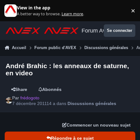
Aller au contenu
View in the app
×
Di
A better way to browse.
Learn more
.
Forum Avex
Se connecter
Accueil
Forum public d'AVEX
Discussions générales
A
André Brahic : les anneaux de saturne,
en video
Share
Abonnés
Par
frédogoto
7 décembre 2011
14 a
dans
Discussions générales
Commencer un nouveau sujet
Répondre à ce sujet