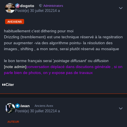
Author stats
frédogoto
Administrators
Posté(e)
30 juillet 2012
14 a
AVEXIENS
habituellement c'est dithering pour moi
Drizzling (tremblement) est une technique réservé à la regsitration
pour augmenter -via des algorithme pointu- la résolution des
images., shifting , a mon sens, serai plutôt réservé au mosaïque
le bon terme français serai '
pointage diffusant
' ou
diffusion
[note admin]
conversation déplacé dans discutions générale , si on
parle bien de photos, on y expose pas de travaux
Citer
Author stats
Obiwan
Anciens Avex
Posté(e)
30 juillet 2012
14 a
AUTEUR