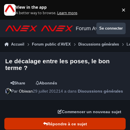
Aller au contenu
View in the app
×
Di
A better way to browse.
Learn more
.
Forum Avex
Se connecter
Accueil
Forum public d'AVEX
Discussions générales
L
Le décalage entre les poses, le bon
terme ?
Share
Abonnés
Par
Obiwan
29 juillet 2012
14 a
dans
Discussions générales
Commencer un nouveau sujet
Répondre à ce sujet