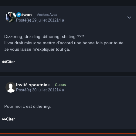
Author stats
Obiwan
Anciens Avex
Posté(e)
29 juillet 2012
14 a
Dizzering, drizzling, dithering, shifting ???
Il vaudrait mieux se mettre d'accord une bonne fois pour toute.
Je vous laisse m'expliquer tout ça.
Citer
Invité spoutnick
Guests
Posté(e)
30 juillet 2012
14 a
Pour moi c est dithering.
Citer