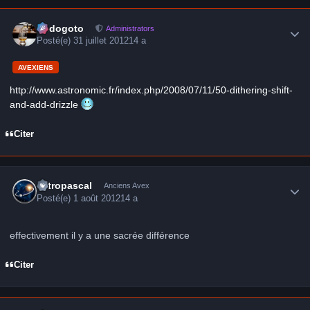
Author stats
frédogoto
Administrators
Posté(e)
31 juillet 2012
14 a
AVEXIENS
http://www.astronomic.fr/index.php/2008/07/11/50-dithering-shift-
and-add-drizzle
Citer
Author stats
astropascal
Anciens Avex
Posté(e)
1 août 2012
14 a
effectivement il y a une sacrée différence
Citer
Author stats