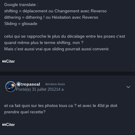
Google translate :
shifting = déplacement ou Changement avec Reverso
dithering = dithering ! ou Hésitation avec Reverso
Sliding = glissade
celui qui se rapproche le plus du décalage entre les poses c'est
quand même plus le terme shifting, non ?
Mais c'est aussi vrai que sliding pourrait aussi convenir.
Citer
Author stats
astropascal
Anciens Avex
Posté(e)
31 juillet 2012
14 a
et ca fait quoi sur les photos tous ca ? et avec le 40d je doit
prendre quel recette?
Citer