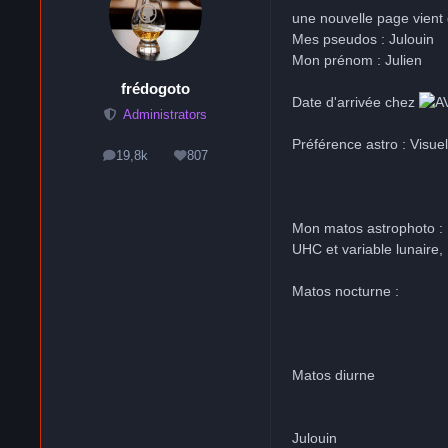
une nouvelle page vient 
Mes pseudos : Julouin
Mon prénom : Julien
frédogoto
Date d'arrivée chez
Administrators
Préférence astro : Visue
19,8k
807
messages
Réputation
Mon matos astrophoto : M
UHC et variable lunaire, 
Matos nocturne :
Matos diurne
Julouin