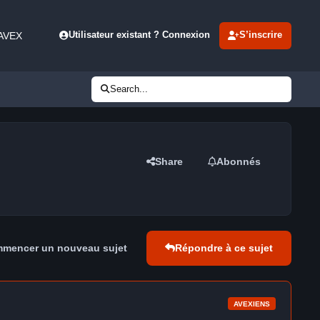
 AVEX
Utilisateur existant ? Connexion
S’inscrire
Search...
Share
Abonnés
mencer un nouveau sujet
Répondre à ce sujet
AVEXIENS