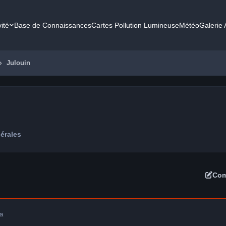
vité
Base de Connaissances
Cartes Pollution Lumineuse
Météo
Galerie
Julouin
érales
Com
a