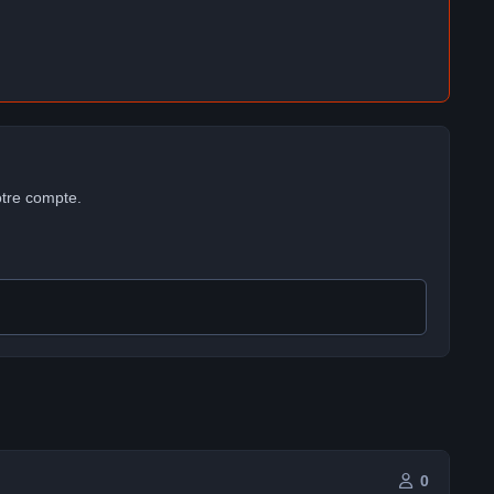
otre compte.
0