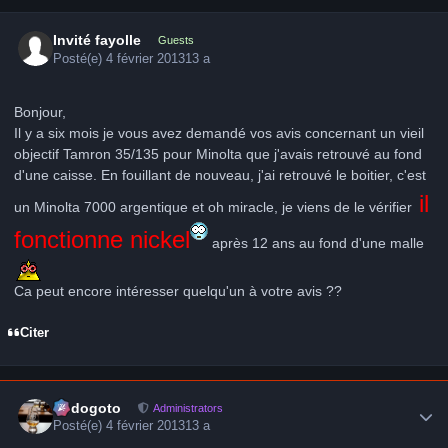
Invité fayolle
Guests
Posté(e)
4 février 2013
13 a
Bonjour,
Il y a six mois je vous avez demandé vos avis concernant un vieil
objectif Tamron 35/135 pour Minolta que j'avais retrouvé au fond
d'une caisse. En fouillant de nouveau, j'ai retrouvé le boitier, c'est
il
un Minolta 7000 argentique et oh miracle, je viens de le vérifier
fonctionne nickel
après 12 ans au fond d'une malle
Ca peut encore intéresser quelqu'un à votre avis ??
Citer
Author stats
frédogoto
Administrators
Posté(e)
4 février 2013
13 a