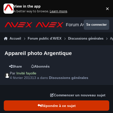
Aller au contenu
View in the app
×
Di
A better way to browse.
Learn more
.
Forum Avex
Se connecter
Accueil
Forum public d'AVEX
Discussions générales
A
Appareil photo Argentique
Share
Abonnés
Par
Invité fayolle
4 février 2013
13 a
dans
Discussions générales
Commencer un nouveau sujet
Répondre à ce sujet