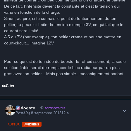
De ce fait, l'intensité devient la constante et c'est la tension qui
varie en fonction de la charge.
Sinon, au pire, si tu connais le point de fontionnement de ton
peltier, tu peux lui limiter la tension exemple 3V, ce qui fait que le
courant sera limité.
A 5 ou 7V (par exemple), ton peltier crame et peut se mettre en
court-circuit... Imagine 12V
Pour ce qui est de ton idée de booster le refroidissement, la seule
solution fiable serait de remplacer le bloc radiateur par un plus
gros avec ton peltier... Mais pas simple...mecaniquement parlant.
Citer
Author stats
frédogoto
Administrators
Posté(e)
8 septembre 2013
12 a
AUTEUR
AVEXIENS