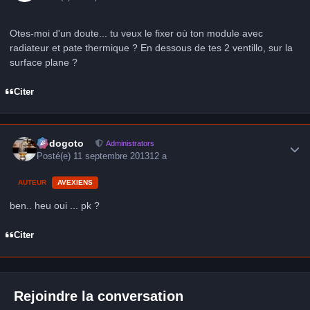
Otes-moi d'un doute... tu veux le fixer où ton module avec
radiateur et pate thermique ? En dessous de tes 2 ventillo, sur la
surface plane ?
Citer
Author stats
frédogoto
Administrators
Posté(e)
11 septembre 2013
12 a
AUTEUR
AVEXIENS
ben.. heu oui ... pk ?
Citer
Rejoindre la conversation