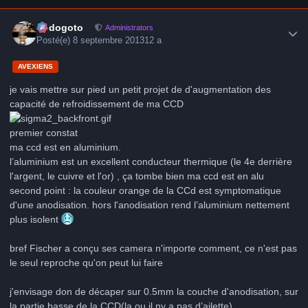
Author stats
frédogoto
Administrators
Posté(e)
8 septembre 2013
12 a
AVEXIENS
je vais mettre sur pied un petit projet de d'augmentation des
capacité de refroidissement de ma CCD
premier constat
ma ccd est en aluminium.
l’aluminium est un excellent conducteur thermique (le 4e derrière
l'argent, le cuivre et l'or) , ça tombe bien ma ccd est en alu
second point : la couleur orange de la CCd est symptomatique
d'une anodisation. hors l'anodisation rend l’aluminium nettement
plus isolent
bref Fischer a conçu ses camera n'importe comment, ce n'est pas
le seul reproche qu'on peut lui faire
j'envisage don de décaper sur 0.5mm la couche d'anodisation, sur
la partie basse de la CCD(la ou il ny a pas d’ailette)