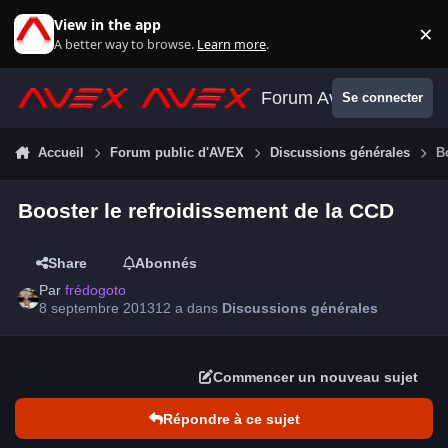
Aller au contenu
View in the app
×
Di
A better way to browse.
Learn more
.
Forum Avex
Se connecter
Accueil
Forum public d'AVEX
Discussions générales
B
Booster le refroidissement de la CCD
Share
Abonnés
Par
frédogoto
8 septembre 2013
12 a
dans
Discussions générales
Commencer un nouveau sujet
Répondre à ce sujet