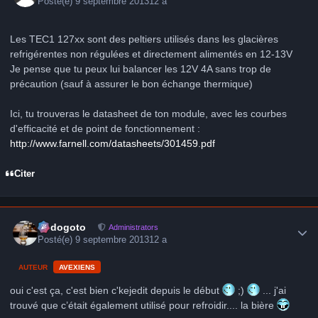
Posté(e)
9 septembre 2013
12 a
Les TEC1 127xx sont des peltiers utilisés dans les glacières
refrigérentes non régulées et directement alimentés en 12-13V
Je pense que tu peux lui balancer les 12V 4A sans trop de
précaution (sauf à assurer le bon échange thermique)
Ici, tu trouveras le datasheet de ton module, avec les courbes
d'efficacité et de point de fonctionnement :
http://www.farnell.com/datasheets/301459.pdf
Citer
Author stats
frédogoto
Administrators
Posté(e)
9 septembre 2013
12 a
AUTEUR
AVEXIENS
oui c'est ça, c'est bien c'kejedit depuis le début
;)
... j'ai
trouvé que c’était également utilisé pour refroidir.... la bière