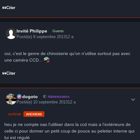
Citer
Invité Philippe
Guests
Posté(e)
9 septembre 2013
12 a
oui, c'est le genre de chinoiserie qu'on n'utilise surtout pas avec
une caméra CCD...
Citer
Author stats
frédogoto
Administrators
Posté(e)
10 septembre 2013
12 a
AUTEUR
AVEXIENS
heu je ne compte oas l'utiliser dans la ccd mais a l’extérieure de
celle ci pour donner un petit coup de pouce au peletier interne qui
lui est régulé