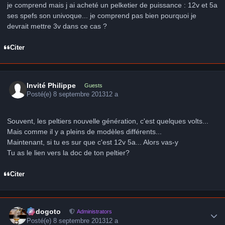
je comprend mais j ai acheté un pelketier de puissance : 12v et 5a
ses spefs son univoque... je comprend pas bien pourquoi je
devrait mettre 3v dans ce cas ?
Citer
Invité Philippe
Guests
Posté(e)
8 septembre 2013
12 a
Souvent, les peltiers nouvelle génération, c'est quelques volts...
Mais comme il y a pleins de modèles différents...
Maintenant, si tu es sur que c'est 12v 5a... Alors vas-y
Tu as le lien vers la doc de ton peltier?
Citer
Author stats
frédogoto
Administrators
Posté(e)
8 septembre 2013
12 a