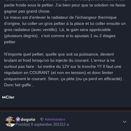
partie froide sous le peltier. J'ai bien peur que ta solution ne fasse
gagner pas grand chose.
Le mieux est d'enlever le radiateur de l'échangeur thermique
d'origine, lui coller un gros peltier à la place et lui coller ensuite un
gros radiateur (avec ventillo). Là, le gain sera appréciable
(plusieurs degrés) . c'est comme si tu ajoutais 1 ou 2 étages
peltier
N'importe quel peltier, quelle que soit sa puissance, devient
brulant et froid lorsqu'on lui injecte du courant. L'erreur à ne
surtout pas faire : lui mettre du 12V sur la tronche !!!! Il faut une
régulation en COURANT (et non en tension) et donc limiter
uniquement le courant. Sinon, ça pète (ou ça perd en efficacité) .
Donc fait gaffe...
Citer
Author stats
frédogoto
Administrators
Posté(e)
8 septembre 2013
12 a