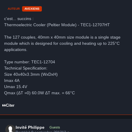
AUTEUR
AVEXIENS
c'est... succins :
Thermoelectric Cooler (Peltier Module) - TEC1-12707HT
The 127 couples, 40mm x 40mm size module is a single stage
module which is designed for cooling and heating up to 225°C
applications.
Type number: TEC1-12704
Technical Specification:
Size 40x40x3.3mm (WxDxH)
Imax 4A
Umax 15.4V
Qmax (ΔT =0) 60.0W ΔT max. = 66°C
Citer
Invité Philippe
Guests