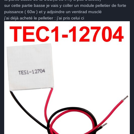
sur cette partie basse je vais y coller un module pelletier de forte
puissance ( 60w ) et y adjoindre un ventirad musclé
j'ai déjà acheté le pelletier : j'ai pris celui ci