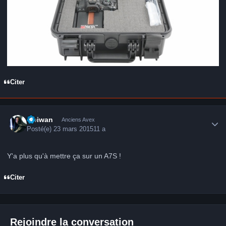
Citer
Author stats
Obiwan
Anciens Avex
Posté(e)
23 mars 2015
11 a
Y'a plus qu'à mettre ça sur un A7S !
Citer
Rejoindre la conversation