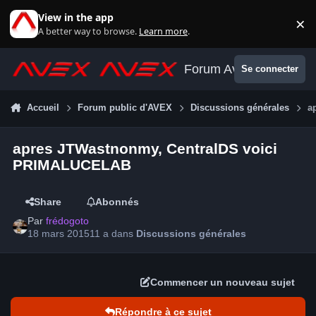
Aller au contenu
View in the app
×
Di
A better way to browse.
Learn more
.
Forum Avex
Se connecter
Accueil
Forum public d'AVEX
Discussions générales
a
apres JTWastnonmy, CentralDS voici
PRIMALUCELAB
Share
Abonnés
Par
frédogoto
18 mars 2015
11 a
dans
Discussions générales
Commencer un nouveau sujet
Répondre à ce sujet