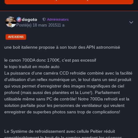
Author stats
frédogoto
Administrators
Posté(e)
18 mars 2015
11 a
AVEXIENS
une boit italienne propose à son toutr des APN astronomisé
le canon 700DA donc 1700€, c'est pas excessif
le topo traduit en mode auto
La puissance d'une caméra CCD refroidie combiné avec la facilité
d'utilisation d'un reflex numérique un, le tout dans un seul produit
qui vous permet d'enregistrer des images magnifiques de ciel
profond (mais aussi des planètes et la Lune!). Parfaitement
utilisable même sans PC de contrôle! Notre 700Da refroidi est la
solution parfaite pour les personnes de ventilateur qui veulent
enregistrer de superbes photos sans trop de complications!
Le Système de refroidissement avec cellule Peltier réduit
considérablement le bruit de la caméra pendant les séances