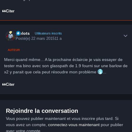
Citer
Author stats
grelots
Utilisateurs inscrits
Posté(e)
22 mars 2015
11 a
AUTEUR
Merci quand même... A la prochaine éclaircie je vais essayer de
tester ma bino avec son glasspath de 1.9 fourni sur une barlow de
x2 y parait que cela peut résoudre mon problème
...
Citer
Rejoindre la conversation
Vous pouvez publier maintenant et vous inscrire plus tard. Si
vous avez un compte,
connectez-vous maintenant
pour publier
avec votre compte.