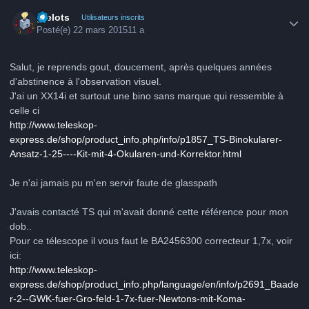
Author stats
grelots
Utilisateurs inscrits
Posté(e)
22 mars 2015
11 a
Salut, je reprends gout, doucement, après quelques années
d'abstinence à l'observation visuel.
J'ai un XX14i et surtout une bino sans marque qui ressemble à
celle ci
http://www.teleskop-
express.de/shop/product_info.php/info/p1857_TS-Binokularer-
Ansatz-1-25----Kit-mit-4-Okularen-und-Korrektor.html
Je n'ai jamais pu m'en servir faute de glasspath
J'avais contacté TS qui m'avait donné cette référence pour mon
dob..
Pour ce télescope il vous faut le BA2456300 correcteur 1,7x, voir
ici:
http://www.teleskop-
express.de/shop/product_info.php/language/en/info/p2691_Baade
r-2--GWK-fuer-Gro-feld-1-7x-fuer-Newtons-mit-Koma-