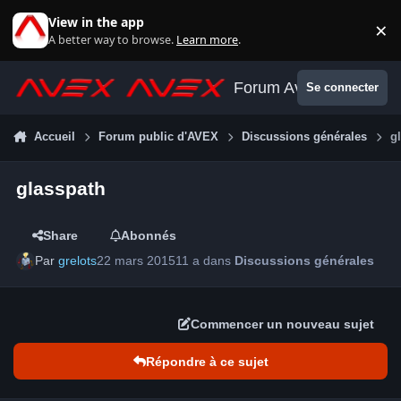
Aller au contenu
View in the app
×
Di
A better way to browse.
Learn more
.
Forum Avex
Se connecter
Accueil
Forum public d'AVEX
Discussions générales
g
glasspath
Share
Abonnés
Par
grelots
22 mars 2015
11 a
dans
Discussions générales
Commencer un nouveau sujet
Répondre à ce sujet