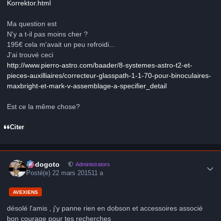
Korrektor.html
Ma question est
N'y a t-il pas moins cher ?
195€ cela m'avait un peu refroidi...
J'ai trouvé ceci
http://www.pierro-astro.com/baader/8-systemes-astro-t2-et-
pieces-auxilliaires/correcteur-glasspath-1-1-70-pour-binoculaires-
maxbright-et-mark-v-assemblage-a-specifier_detail
Est ce la même chose?
Citer
Author stats
frédogoto
Administrators
Posté(e)
22 mars 2015
11 a
AVEXIENS
désolé l'amis , j'y panne rien en dobson et accessoires associé
bon courage pour tes recherches