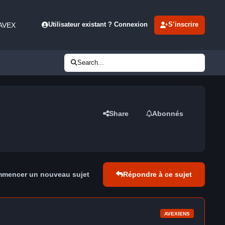
 AVEX
Utilisateur existant ? Connexion
S’inscrire
Search...
Share
Abonnés
mencer un nouveau sujet
Répondre à ce sujet
AVEXIENS