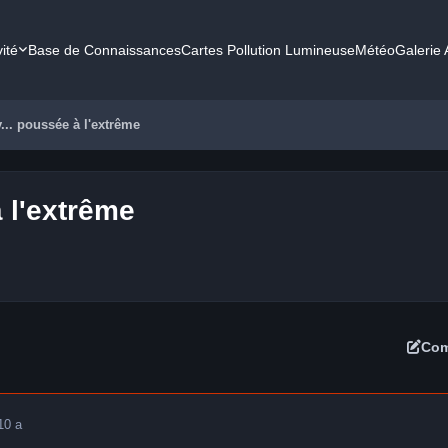
vité
Base de Connaissances
Cartes Pollution Lumineuse
Météo
Galerie
... poussée à l'extrême
à l'extrême
Com
10 a