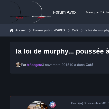
Aller au contenu
Forum Avex
Naviguer
Acti
Accueil
Forum public d'AVEX
Café
la loi de murphy
la loi de murphy... poussée 
Par
frédogoto
3 novembre 2015
10 a
dans
Café
Posté(e)
3 novembre 2015