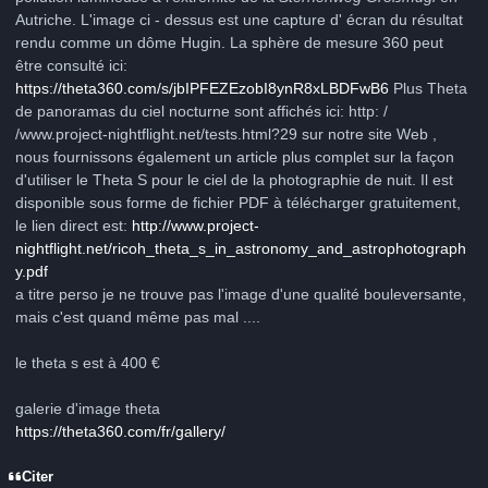
Autriche. L'image ci - dessus est une capture d' écran du résultat
rendu comme un dôme Hugin. La sphère de mesure 360 peut
être consulté ici:
https://theta360.com/s/jbIPFEZEzobI8ynR8xLBDFwB6
Plus Theta
de panoramas du ciel nocturne sont affichés ici: http: /
/www.project-nightflight.net/tests.html?29 sur notre site Web ,
nous fournissons également un article plus complet sur ​​la façon
d'utiliser le Theta S pour le ciel de la photographie de nuit. Il est
disponible sous forme de fichier PDF à télécharger gratuitement,
le lien direct est:
http://www.project-
nightflight.net/ricoh_theta_s_in_astronomy_and_astrophotograph
y.pdf
a titre perso je ne trouve pas l'image d'une qualité bouleversante,
mais c'est quand même pas mal ....
le theta s est à 400 €
galerie d'image theta
https://theta360.com/fr/gallery/
Citer