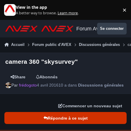
Aller au contenu
View in the app
×
Di
A better way to browse.
Learn more
.
Forum Avex
Se connecter
Accueil
Forum public d'AVEX
Discussions générales
c
camera 360 "skysurvey"
Share
Abonnés
Par
frédogoto
4 avril 2016
10 a
dans
Discussions générales
Commencer un nouveau sujet
Répondre à ce sujet