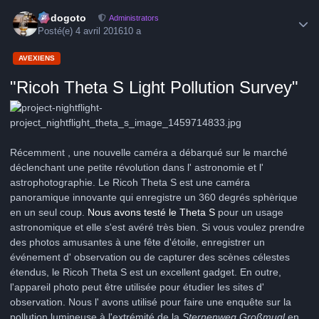
Author stats
frédogoto
Administrators
Posté(e)
4 avril 2016
10 a
AVEXIENS
"Ricoh Theta S Light Pollution Survey"
Récemment , une nouvelle caméra a débarqué sur le marché
déclenchant une petite révolution dans l' astronomie et l'
astrophotographie. Le Ricoh Theta S est une caméra
panoramique innovante qui enregistre un 360 degrés sphèrique
en un seul coup.
Nous avons testé le Theta S
pour un usage
astronomique et elle s'est avéré très bien. Si vous voulez prendre
des photos amusantes à une fête d'étoile, enregistrer un
événement d' observation ou de capturer des scènes célestes
étendus, le Ricoh Theta S est un excellent gadget. En outre,
l'appareil photo peut être utilisée pour étudier les sites d'
observation. Nous l' avons utilisé pour faire une enquête sur la
pollution lumineuse à l'extrémité de la
Sternenweg Großmugl
en