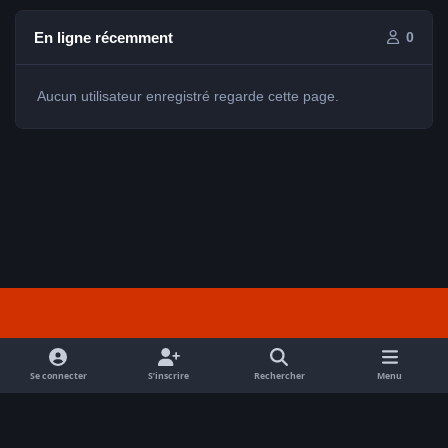
En ligne récemment
0
Aucun utilisateur enregistré regarde cette page.
Light Mode
Dark Mode
System Preference
f
a
Se connecter
S’inscrire
Rechercher
Menu
Nous contacter
Cookies
c
Tout droits réservés Avex 2026 // © Avex 2026
e
Powered by
Invision Community
b