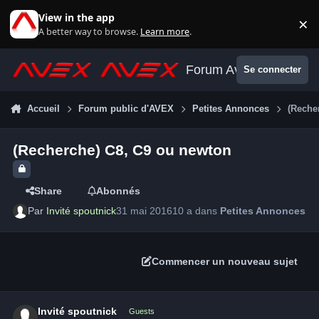
Aller au contenu
View in the app
×
Di
A better way to browse.
Learn more
.
Forum Avex
Se connecter
Accueil
Forum public d'AVEX
Petites Annonces
(Reche
(Recherche) C8, C9 ou newton
Share
Abonnés
Par
Invité spoutnick
31 mai 2016
10 a
dans
Petites Annonces
Commencer un nouveau sujet
Invité spoutnick
Guests