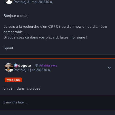
Posté(e)
31 mai 2016
10 a
Bonjour à tous,
Je suis à la recherche d'un C8 / C9 ou d'un newton de diamètre
comparable ....
Si vous avez ca dans vos placard, faites moi signe !
Spout
Author stats
frédogoto
Administrators
Posté(e)
1 juin 2016
10 a
AVEXIENS
un c9... dans la creuse
2 months later...
Author stats