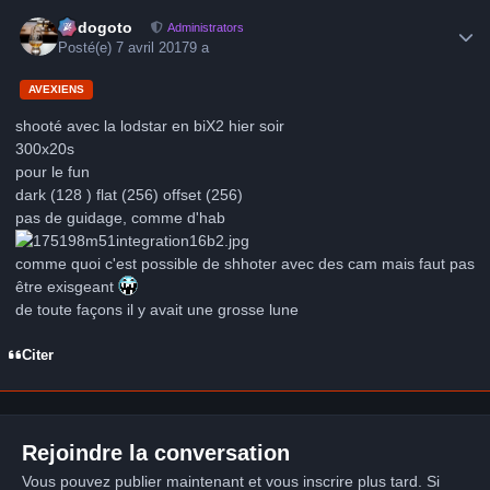
Author stats
frédogoto
Administrators
Posté(e)
7 avril 2017
9 a
AVEXIENS
shooté avec la lodstar en biX2 hier soir
300x20s
pour le fun
dark (128 ) flat (256) offset (256)
pas de guidage, comme d'hab
comme quoi c'est possible de shhoter avec des cam mais faut pas
être exisgeant
de toute façons il y avait une grosse lune
Citer
Rejoindre la conversation
Vous pouvez publier maintenant et vous inscrire plus tard. Si