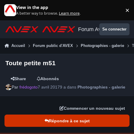
Aller au contenu
View in the app
×
Di
A better way to browse.
Learn more
.
Forum Avex
Se connecter
Accueil
Forum public d'AVEX
Photographies - galerie
T
Toute petite m51
Share
Abonnés
Par
frédogoto
7 avril 2017
9 a
dans
Photographies - galerie
Commencer un nouveau sujet
Répondre à ce sujet