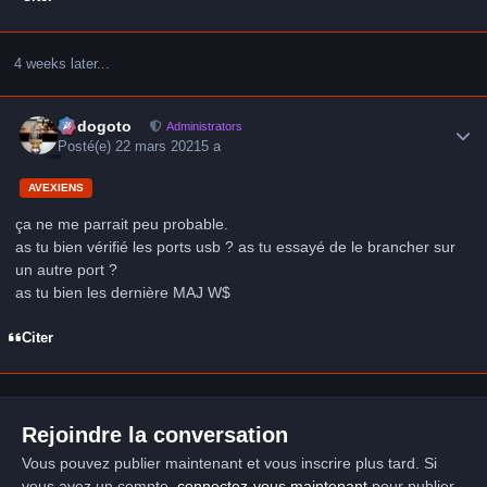
4 weeks later...
Author stats
frédogoto
Administrators
Posté(e)
22 mars 2021
5 a
AVEXIENS
ça ne me parrait peu probable.
as tu bien vérifié les ports usb ? as tu essayé de le brancher sur
un autre port ?
as tu bien les dernière MAJ W$
Citer
Rejoindre la conversation
Vous pouvez publier maintenant et vous inscrire plus tard. Si
vous avez un compte,
connectez-vous maintenant
pour publier