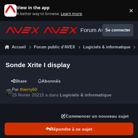
Aller au contenu
View in the app
×
Di
A better way to browse.
Learn more
.
Forum Avex
Se connecter
Accueil
Forum public d'AVEX
Logiciels & informatique
Sonde Xrite I display
Share
Abonnés
Par
thierry60
25 février 2021
5 a
dans
Logiciels & informatique
Commencer un nouveau sujet
Répondre à ce sujet