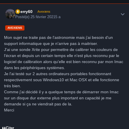
Author stats
thierry60
Avexiens
Posté(e)
25 février 2021
5 a
AVEXIENS
Mon sujet ne traite pas de l'astronomie mais j'ai besoin d'un
support informatique que je n'arrive pas à maitriser.
J'ai une sonde Xrite pour permettre de calibrer les couleurs de
l'écran et depuis un certain temps elle n'est plus reconnu par le
logiciel de calibration alors qu'elle est bien reconnu par mon Imac
dans les périphériques systèmes.
Je l'ai testé sur 2 autres ordinateurs portables fonctionnant
respectivement sous Windows10 et Mac OSX et elle fonctionne
trés bien.
Comme j'ai décidé il y a quelque temps de démarrer mon Imac
sur un disque dur externe plus important en capacité je me
demande si ça ne viendrait pas de la.
Merci
Citer