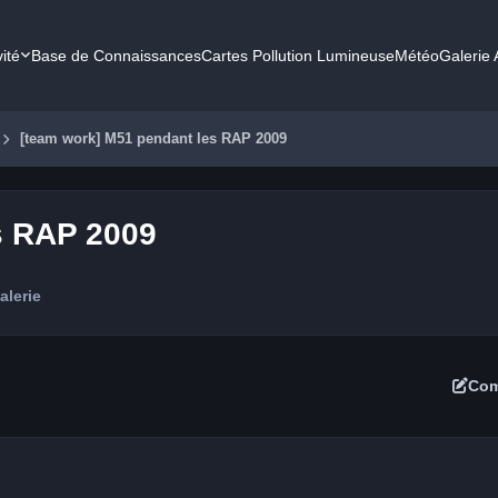
vité
Base de Connaissances
Cartes Pollution Lumineuse
Météo
Galerie
[team work] M51 pendant les RAP 2009
s RAP 2009
alerie
Com