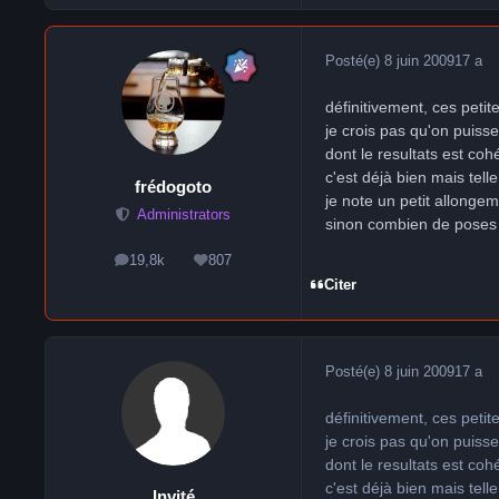
Posté(e)
8 juin 2009
17 a
définitivement, ces petit
je crois pas qu'on puiss
dont le resultats est coh
c'est déjà bien mais tell
frédogoto
je note un petit allongem
Administrators
sinon combien de poses 
19,8k
807
messages
Réputation
Citer
Posté(e)
8 juin 2009
17 a
définitivement, ces petit
je crois pas qu'on puiss
dont le resultats est coh
c'est déjà bien mais tell
Invité