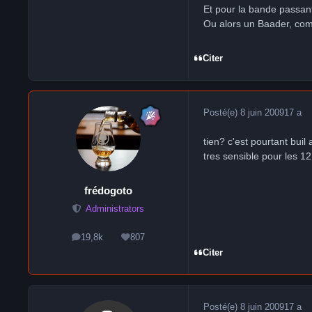
Et pour la bande passante
Ou alors un Baader, comme
Citer
Posté(e)
8 juin 2009
17 a
tien? c'est pourtant buil
tres sensible pour les 1
frédogoto
Administrators
19,8k
807
messages
Réputation
Citer
Posté(e)
8 juin 2009
17 a