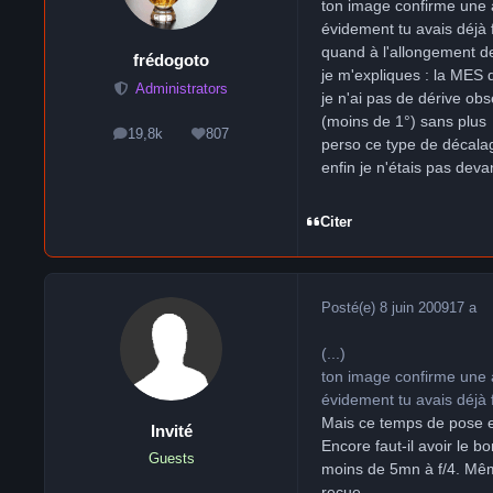
ton image confirme une 
évidement tu avais déjà f
quand à l'allongement de
frédogoto
je m'expliques : la MES q
Administrators
je n'ai pas de dérive ob
(moins de 1°) sans plus
19,8k
807
messages
Réputation
perso ce type de décalag
enfin je n'étais pas deva
Citer
Posté(e)
8 juin 2009
17 a
(...)
ton image confirme une 
évidement tu avais déjà f
Mais ce temps de pose es
Invité
Encore faut-il avoir le b
Guests
moins de 5mn à f/4. Mêm
reçue.