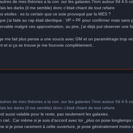
autres de mes théories a la con. sur les galaxies 7mm autour f/d 4-5 
ais les darks (il me semble) donc c'était chiant de tout refaire
s etoiles : es tu certain que ce soie provoqué par la MES ?
ue j'ai faite au rap était identique : VP + PF pour confirmer mais sans p
servable malgré ces approximation, au pire, j'ai déjà put observer une 
e me fait plus pense a une soucis avec GM et un paramétrage trop viol
nt et si ça se trouve je me fourvoie complètement...
autres de mes théories a la con. sur les galaxies 7mm autour f/d 4-5 
ais les darks (il me semble) donc c'était chiant de tout refaire
t aussi valable pour le reste, pas seulement les galaxies.
on ciel.. Car même si je suis d'accord avec toi _plus on pose longtemps m
e si je pose rarement à cette ouverture, je pose généralement moins d