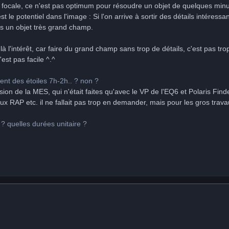
cale, ce n'est pas optimum pour résoudre un objet de quelques minut
'est le potentiel dans l'image : Si l'on arrive à sortir des détails intéres
ns un objet très grand champ.
 là l'intérêt, car faire du grand champ sans trop de détails, c'est pas 
'est pas facile ^.^
ent des étoiles 7h-2h.. ? non ?
ision de la MES, qui n'était faites qu'avec le VP de l'EQ6 et Polaris Find
ux RAP etc. il ne fallait pas trop en demander, mais pour les gros travau
? quelles durées unitaire ?