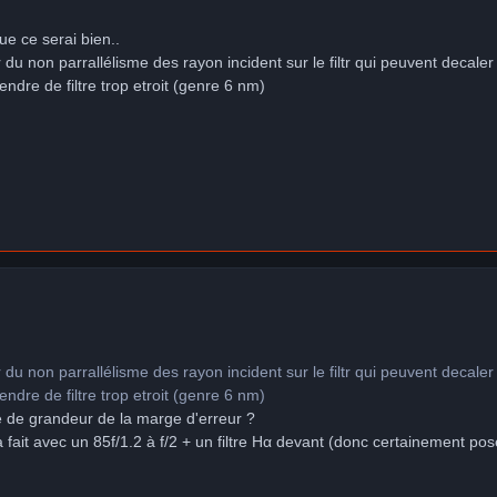
ue ce serai bien..
du non parrallélisme des rayon incident sur le filtr qui peuvent decaler l
ndre de filtre trop etroit (genre 6 nm)
du non parrallélisme des rayon incident sur le filtr qui peuvent decaler l
ndre de filtre trop etroit (genre 6 nm)
e de grandeur de la marge d'erreur ?
l à fait avec un 85f/1.2 à f/2 + un filtre Hα devant (donc certainement po