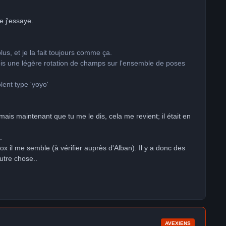
ue j'essaye.
lus, et je la fait toujours comme ça.
fois une légère rotation de champs sur l'ensemble de poses
ent type 'yoyo'
 mais maintenant que tu me le dis, cela me revient; il était en
.
 il me semble (à vérifier auprès d'Alban). Il y a donc des
utre chose..
AVEXIENS