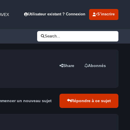
 AVEX
Utilisateur existant ? Connexion
S’inscrire
Search...
Share
Abonnés
mencer un nouveau sujet
Répondre à ce sujet