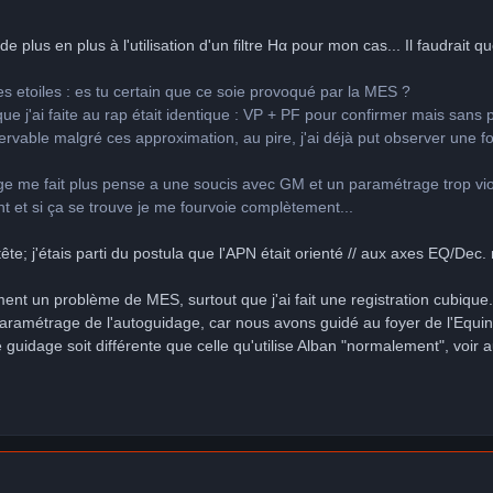
e plus en plus à l'utilisation d'un filtre Hα pour mon cas... Il faudrait q
s etoiles : es tu certain que ce soie provoqué par la MES ?
ue j'ai faite au rap était identique : VP + PF pour confirmer mais sans p
servable malgré ces approximation, au pire, j'ai déjà put observer une 
e me fait plus pense a une soucis avec GM et un paramétrage trop viol
nt et si ça se trouve je me fourvoie complètement...
 tête; j'étais parti du postula que l'APN était orienté // aux axes EQ/Dec.
ent un problème de MES, surtout que j'ai fait une registration cubique.
aramétrage de l'autoguidage, car nous avons guidé au foyer de l'Equinox
guidage soit différente que celle qu'utilise Alban "normalement", voir a