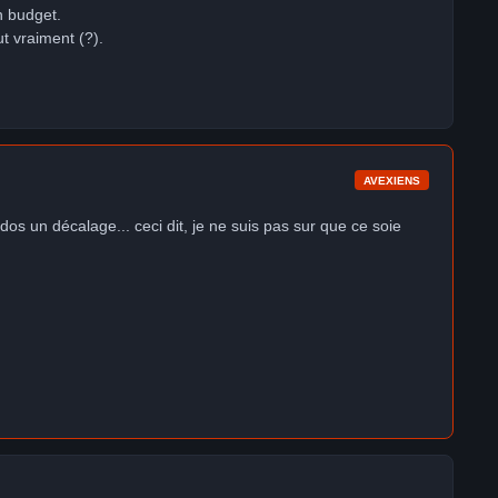
on budget.
ut vraiment (?).
AVEXIENS
idos un décalage... ceci dit, je ne suis pas sur que ce soie