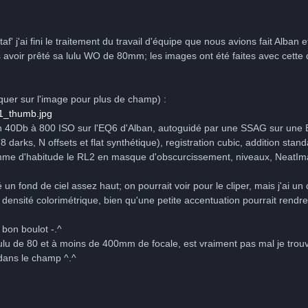
taf' j'ai fini le traitement du travail d'équipe que nous avions fait Alba
avoir prêté sa lulu WO de 80mm; les images ont été faites avec cette de
liquer sur l'image pour plus de champ) :
 40Db à 800 ISO sur l'EQ6 d'Alban, autoguidé par une SSAG sur une 
(8 darks, N offsets et flat synthétique), registration cubic, addition stan
me d'habitude le RL2 en masque d'obscurcissement, niveaux, NeatImag
 un fond de ciel assez haut; on pourrait voir pour le cliper, mais j'ai un 
a densité colorimétrique, bien qu'une petite accentuation pourrait rendre 
 bon boulot -.^
 lulu de 80 et à moins de 400mm de focale, est vraiment pas mal je trouv
dans le champ ^.^