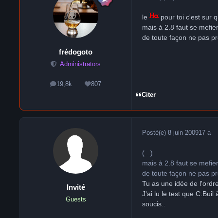
le
pour toi c'est sur q
mais à 2.8 faut se mefier 
de toute façon ne pas pre
frédogoto
Administrators
19,8k
807
messages
Réputation
Citer
Posté(e)
8 juin 2009
17 a
(...)
mais à 2.8 faut se mefier 
de toute façon ne pas pre
Tu as une idée de l'ordr
Invité
J'ai lu le test que C.Bui
Guests
soucis..