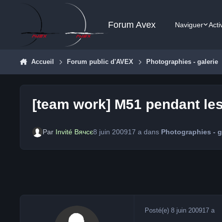
Aller au contenu
Forum Avex
Naviguer
Acti
Accueil
Forum public d'AVEX
Photographies - galerie
[team work] M51 pendant le
Par
Invité Вячсє
8 juin 2009
17 a
dans
Photographies - g
Posté(e)
8 juin 2009
17 a