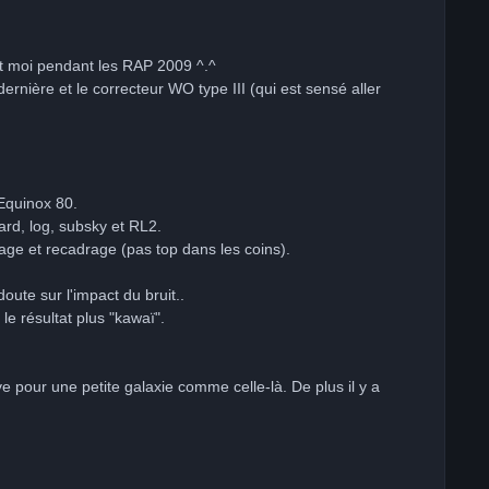
n et moi pendant les RAP 2009 ^.^
rnière et le correcteur WO type III (qui est sensé aller
Equinox 80.
dard, log, subsky et RL2.
e et recadrage (pas top dans les coins).
doute sur l'impact du bruit..
le résultat plus "kawaï".
e pour une petite galaxie comme celle-là. De plus il y a