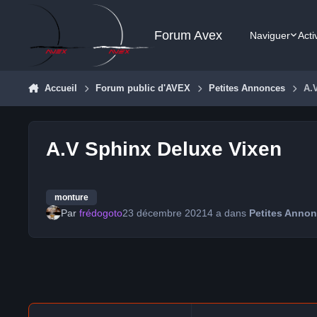
Aller au contenu
Forum Avex
Naviguer
Acti
Accueil
Forum public d'AVEX
Petites Annonces
A.
A.V Sphinx Deluxe Vixen
monture
Par
frédogoto
23 décembre 2021
4 a
dans
Petites Anno