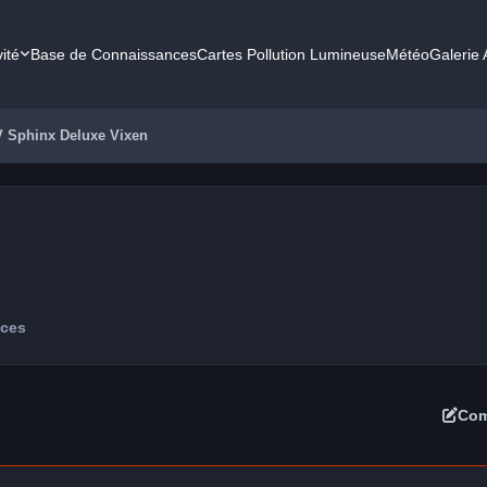
vité
Base de Connaissances
Cartes Pollution Lumineuse
Météo
Galerie
V Sphinx Deluxe Vixen
nces
Com