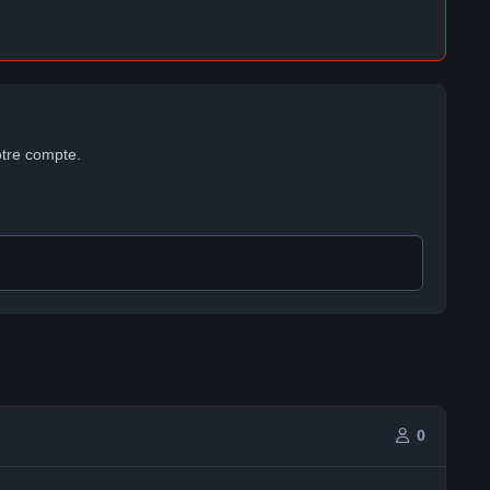
otre compte.
0