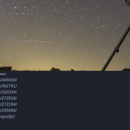
avec
m/349420/
m/362761/
m/310334/
m/272518/
m/272194/
m/265694/
/gso9j1/