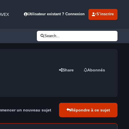
 AVEX
Utilisateur existant ? Connexion
S’inscrire
Search...
Share
Abonnés
mencer un nouveau sujet
Répondre à ce sujet