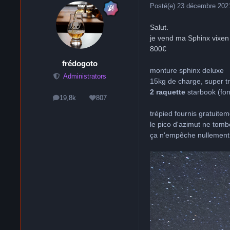
Posté(e)
23 décembre 202
Salut.
je vend ma Sphinx vixe
800€
frédogoto
monture sphinx deluxe
Administrators
15kg de charge, super t
2 raquette
starbook (fon
19,8k
807
messages
Réputation
trépied fournis gratuitem
le pico d'azimut ne tombe
ça n'empêche nullement d