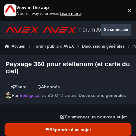
Aller au contenu
View in the app
×
Di
A better way to browse.
Learn more
.
Forum Avex
Se connecter
Accueil
Forum public d'AVEX
Discussions générales
P
Paysage 360 pour stéllarium (et carte du
ciel)
Share
Abonnés
Par
frédogoto
8 avril 2024
2 a
dans
Discussions générales
Commencer un nouveau sujet
Répondre à ce sujet