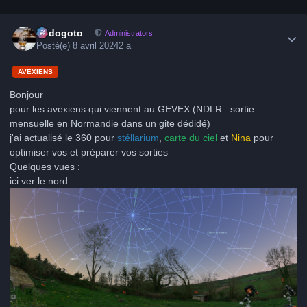
Author stats
frédogoto
Administrators
Posté(e)
8 avril 2024
2 a
AVEXIENS
Bonjour
pour les avexiens qui viennent au GEVEX (NDLR
:
sortie
mensuelle en Normandie dans un gite dédidé)
j'ai actualisé le 360 pour
stéllarium
,
carte du ciel
et
Nina
pour
optimiser vos et préparer vos sorties
Quelques vues
:
ici ver le nord