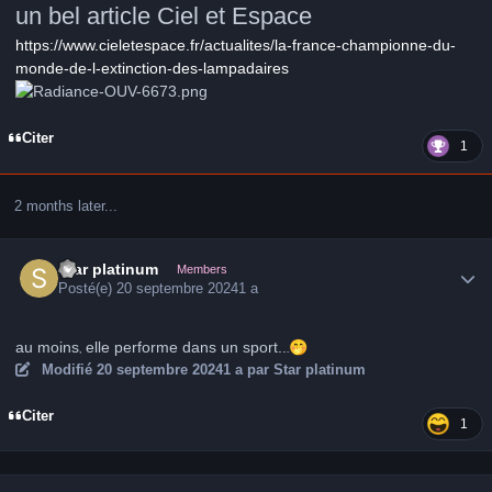
un bel article Ciel et Espace
https://www.cieletespace.fr/actualites/la-france-championne-du-
monde-de-l-extinction-des-lampadaires
Citer
1
2 months later...
Author stats
Star platinum
Members
Posté(e)
20 septembre 2024
1 a
au moins
elle performe dans un sport..
🤭
,
.
Modifié
20 septembre 2024
1 a
par Star platinum
Citer
1