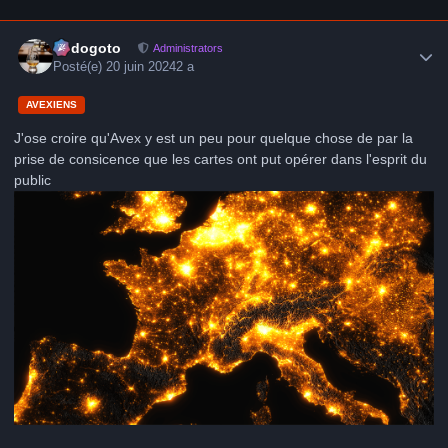
Author stats
frédogoto
Administrators
Posté(e)
20 juin 2024
2 a
AVEXIENS
J'ose croire qu'Avex y est un peu pour quelque chose de par la
prise de consicence que les cartes ont put opérer dans l'esprit du
public