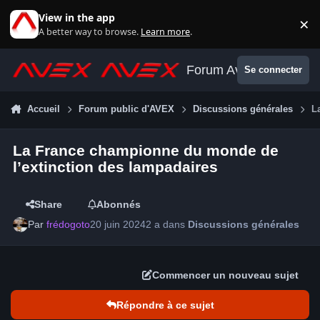
Aller au contenu
View in the app
×
Di
A better way to browse.
Learn more
.
Forum Avex
Se connecter
Accueil
Forum public d'AVEX
Discussions générales
L
La France championne du monde de
l’extinction des lampadaires
Share
Abonnés
Par
frédogoto
20 juin 2024
2 a
dans
Discussions générales
Commencer un nouveau sujet
Répondre à ce sujet