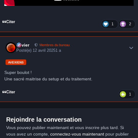
Citer
1
2
Author stats
Xavier
Membres du bureau
Posté(e)
12 avril 2025
1 a
AVEXIENS
Super boulot !
Une sacré maitrise du setup et du traitement.
Citer
1
Rejoindre la conversation
Vous pouvez publier maintenant et vous inscrire plus tard. Si
vous avez un compte,
connectez-vous maintenant
pour publier