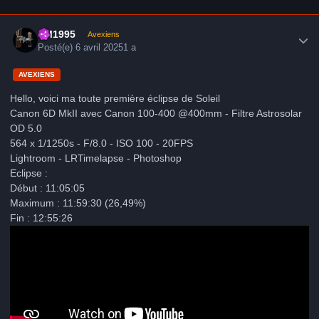
Author stats
LM1995
Avexiens
Posté(e)
6 avril 2025
1 a
AVEXIENS
Hello, voici ma toute première éclipse de Soleil
Canon 6D MkII avec Canon 100-400 @400mm - Filtre Astrosolar
OD 5.0
564 x 1/1250s - F/8.0 - ISO 100 - 20FPS
Lightroom - LRTimelapse - Photoshop
Eclipse :
Début : 11:05:05
Maximum : 11:59:30 (26,49%)
Fin : 12:55:26