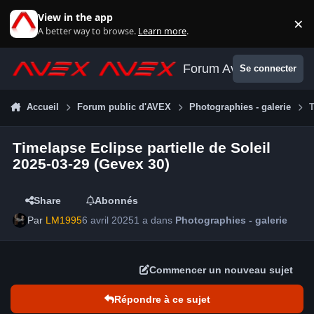
Aller au contenu
View in the app
×
Di
A better way to browse.
Learn more
.
Forum Avex
Se connecter
Accueil
Forum public d'AVEX
Photographies - galerie
T
Timelapse Eclipse partielle de Soleil
2025-03-29 (Gevex 30)
Share
Abonnés
Par
LM1995
6 avril 2025
1 a
dans
Photographies - galerie
Commencer un nouveau sujet
Répondre à ce sujet