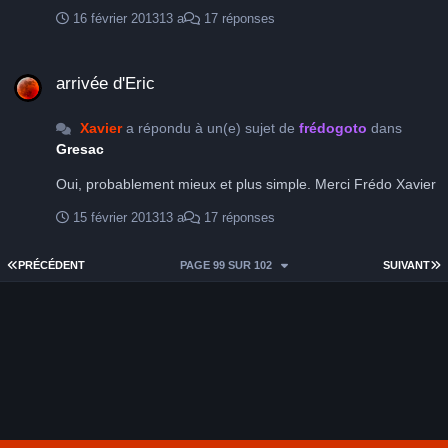
sécurisant je crois... J'ai d'ailleurs modifié (déjà) ce fichier
16 février 2013
13 a
17 réponses
transfert en repartant d'une copie du fichier V131 que j'ai
vidé de ses fiches ce qui permet de garder l’infrastructure
arrivée d'Eric
mais surtout, tous les liens internes notamment les
arrivée d'Eric
contrôles de saisie Xavier
Xavier
a répondu à un(e) sujet de
frédogoto
dans
Gresac
Oui, probablement mieux et plus simple. Merci Frédo Xavier
15 février 2013
13 a
17 réponses
PREMIÈRE PAGE
D
PRÉCÉDENT
PAGE 99 SUR 102
SUIVANT