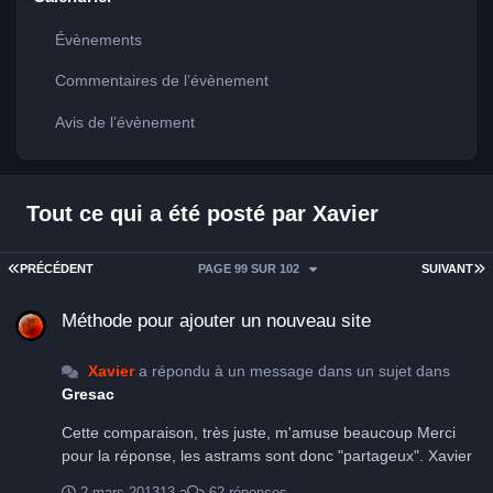
Évènements
Commentaires de l’évènement
Avis de l’évènement
Tout ce qui a été posté par Xavier
PREMIÈRE PAGE
D
PRÉCÉDENT
PAGE 99 SUR 102
SUIVANT
Méthode pour ajouter un nouveau site
Méthode pour ajouter un nouveau site
Xavier
a répondu à un message dans un sujet dans
Gresac
Cette comparaison, très juste, m'amuse beaucoup Merci
pour la réponse, les astrams sont donc "partageux". Xavier
2 mars 2013
13 a
62 réponses