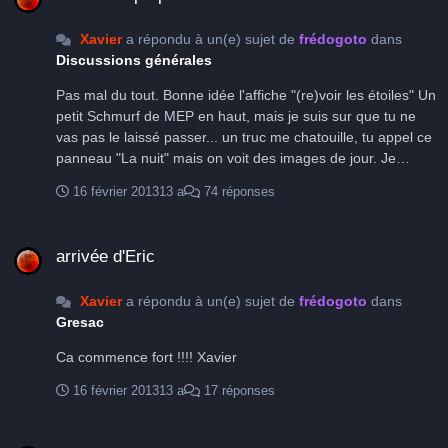
d’un droit d’incrément ou de modification des données. -
Pour les fichiers POI’s, et Kml, deux propositions : soit,
Xavier
a répondu à un(e) sujet de
frédogoto
dans
comme actuellement, ils sont générés aussi régulièrement
Discussions générales
que possible mais ne sont pas tout à fait à jour par rapport
Pas mal du tout. Bonne idée l'affiche "(re)voir les étoiles" Un
à la base de données, soit il est possible de crée une
petit Schmurf de MEP en haut, mais je suis sur que tu ne
routine à partir du site et chaque Internaute génère sont
vas pas le laissé passer... un truc me chatouille, tu appel ce
propre fichier POI’s ou Kml dans le format qui lui convient,
panneau "La nuit" mais on voit des images de jour. Je
voire, pourquoi pas, dans la zone géographique qu’il
propose, après "L'astrophoto", "L'observation". Qu'en
souhaite. Bon d’accord, c’est du gros boulot et nous ne
16 février 2013
13 a
74 réponses
pensez vous? Xavier
sommes pas obligé de tout faire d’un coup… mais il me
semble que la base de données partagée est un must
arrivée d'Eric
urgent. Qu'en pensez-vous? Xavier
arrivée d'Eric
Xavier
a répondu à un(e) sujet de
frédogoto
dans
Gresac
Ca commence fort !!!! Xavier
16 février 2013
13 a
17 réponses
Triel 2013 préparation