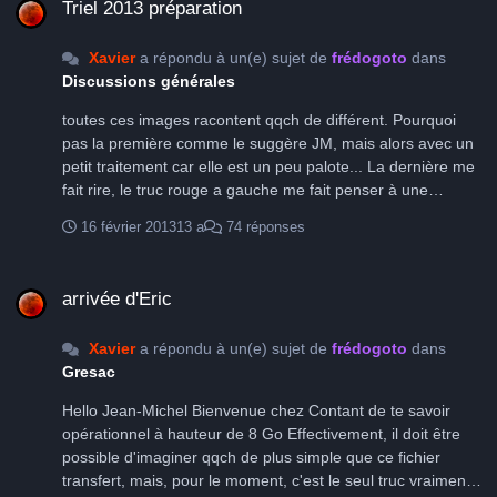
Triel 2013 préparation
Xavier
a répondu à un(e) sujet de
frédogoto
dans
Discussions générales
toutes ces images racontent qqch de différent. Pourquoi
pas la première comme le suggère JM, mais alors avec un
petit traitement car elle est un peu palote... La dernière me
fait rire, le truc rouge a gauche me fait penser à une
poubelle d'où sort un tube en carton Xavier
16 février 2013
13 a
74 réponses
arrivée d'Eric
arrivée d'Eric
Xavier
a répondu à un(e) sujet de
frédogoto
dans
Gresac
Hello Jean-Michel Bienvenue chez Contant de te savoir
opérationnel à hauteur de 8 Go Effectivement, il doit être
possible d'imaginer qqch de plus simple que ce fichier
transfert, mais, pour le moment, c'est le seul truc vraiment