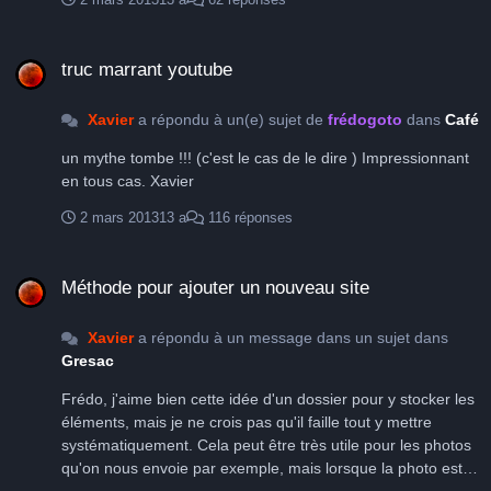
truc marrant youtube
truc marrant youtube
Xavier
a répondu à un(e) sujet de
frédogoto
dans
Café
un mythe tombe !!! (c'est le cas de le dire ) Impressionnant
en tous cas. Xavier
2 mars 2013
13 a
116 réponses
Méthode pour ajouter un nouveau site
Méthode pour ajouter un nouveau site
Xavier
a répondu à un message dans un sujet dans
Gresac
Frédo, j'aime bien cette idée d'un dossier pour y stocker les
éléments, mais je ne crois pas qu'il faille tout y mettre
systématiquement. Cela peut être très utile pour les photos
qu'on nous envoie par exemple, mais lorsque la photo est
dispo sur Internet, je pense qu'il vaut mieux laisser le lien.