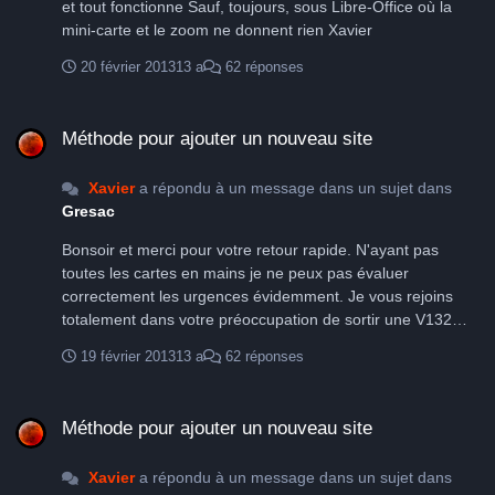
et tout fonctionne Sauf, toujours, sous Libre-Office où la
mini-carte et le zoom ne donnent rien Xavier
20 février 2013
13 a
62 réponses
Méthode pour ajouter un nouveau site
Méthode pour ajouter un nouveau site
Xavier
a répondu à un message dans un sujet dans
Gresac
Bonsoir et merci pour votre retour rapide. N'ayant pas
toutes les cartes en mains je ne peux pas évaluer
correctement les urgences évidemment. Je vous rejoins
totalement dans votre préoccupation de sortir une V132
asap, au point où en est le Gresac aujourd'hui, j'oserais dire
19 février 2013
13 a
62 réponses
que c'est une question de survie. Je penses également que
cette sortie devra être un outil de communication, mais
Méthode pour ajouter un nouveau site
nous aurons l'occasion d'en reparler ensemble. Pour la BD,
Méthode pour ajouter un nouveau site
rassurez vous je n'en fais pas un casus belli et la
proposition de Jean-Michel me va parfaitement. En ce qui
Xavier
a répondu à un message dans un sujet dans
concerne le travail sur la V132, pour les deux site que je