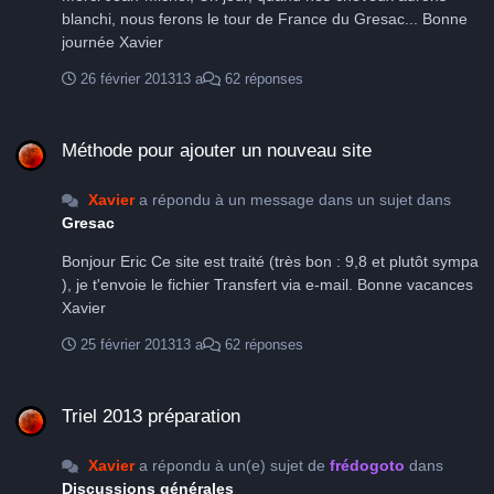
blanchi, nous ferons le tour de France du Gresac... Bonne
journée Xavier
26 février 2013
13 a
62 réponses
Méthode pour ajouter un nouveau site
Méthode pour ajouter un nouveau site
Xavier
a répondu à un message dans un sujet dans
Gresac
Bonjour Eric Ce site est traité (très bon : 9,8 et plutôt sympa
), je t'envoie le fichier Transfert via e-mail. Bonne vacances
Xavier
25 février 2013
13 a
62 réponses
Triel 2013 préparation
Triel 2013 préparation
Xavier
a répondu à un(e) sujet de
frédogoto
dans
Discussions générales