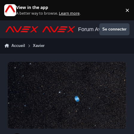
Aller au contenu
View in the app
×
Di
A better way to browse.
Learn more
.
Forum Avex
Se connecter
Accueil
Xavier