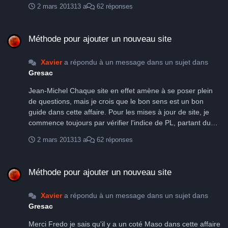
2 mars 2013
13 a
62 réponses
Si la photo disparait c'est que son auteur la retirée ou que
le site est mort et là il y a de la mise à jour pour les soutiers
Méthode pour ajouter un nouveau site
du GRESAC Qu'en penses tu ? xavier
Méthode pour ajouter un nouveau site
Xavier
a répondu à un message dans un sujet dans
Gresac
Jean-Michel Chaque site en effet amène à se poser plein
de questions, mais je crois que le bon sens est un bon
guide dans cette affaire. Pour les mises à jour de site, je
commence toujours par vérifier l'indice de PL, partant du
principe que les cartes de Frédo sont plus précises et
2 mars 2013
13 a
62 réponses
surement plus à jour qu'il y 5 ou 6 ans. Ensuite je vérifie les
liens et je fais une recherche sur Internet pour voir s'il y a
Méthode pour ajouter un nouveau site
pas de nouvelles infos sur le site. Par exemple, l'un des
Méthode pour ajouter un nouveau site
derniers site que j'ai traité avez été trouvé par Eric sur
Webastro, en dehors des éléments de fond il y avait noté la
Xavier
a répondu à un message dans un sujet dans
discussion (2007) et c'est tout ce qu'il avait sans doute à ce
Gresac
moment là. Lors de la mise à jour, j'ai trouvé qu'une assos
Astro avait référencée ce site, j'ai donc porté le lien vers la
Merci Fredo je sais qu'il y a un coté Maso dans cette affaire