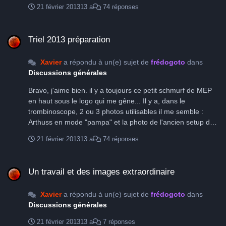
21 février 2013
13 a
74 réponses
Triel 2013 préparation
Triel 2013 préparation
Xavier
a répondu à un(e) sujet de
frédogoto
dans
Discussions générales
Bravo, j'aime bien. il y a toujours ce petit schmurf de MEP
en haut sous le logo qui me gêne... Il y a, dans le
trombinoscope, 2 ou 3 photos utilisables il me semble :
Arthuss en mode "pampa" et la photo de l'ancien setup de
Spoutnick. par contre il faudrait, s'ils en sont d'accord, les
21 février 2013
13 a
74 réponses
fichier en taille maouscostaud... Possible ? Xavier
Un travail et des images extraordinaire
Un travail et des images extraordinaire
Xavier
a répondu à un(e) sujet de
frédogoto
dans
Discussions générales
21 février 2013
13 a
7 réponses