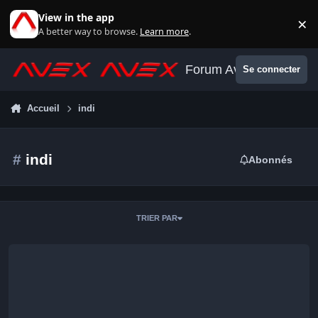
Aller au contenu
View in the app
×
Di
A better way to browse.
Learn more
.
Forum Avex
Se connecter
Accueil
indi
#
indi
Abonnés
TRIER PAR
Indi et les DSLR Canon